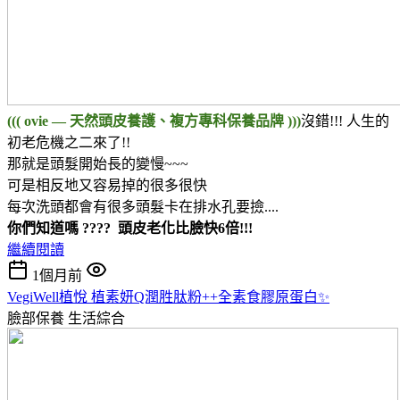
((( ovie — 天然頭皮養護、複方專科保養品牌 )))
沒錯!!! 人生的
初老危機之二來了!!
那就是頭髮開始長的變慢~~~
可是相反地又容易掉的很多很快
每次洗頭都會有很多頭髮卡在排水孔要撿....
你們知道嗎 ???? 頭皮老化比臉快6倍!!!
繼續閱讀
1個月前
VegiWell植悅 植素妍Q潤胜肽粉++全素食膠原蛋白✨
臉部保養
生活綜合