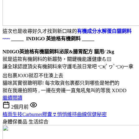
這次也是收尋好久才找到新口味的
有機成分水解蛋白貓飼料
~~~
_____ INDIGO 英迪格有機飼料 _____
NDIGO英迪格有機貓飼料泌尿&腸胃配方 貓用/ 2kg
就是這款有機飼料的新趨勢，關鍵機能護健康💪🏻
讓全球認證頂尖有機飼料來守護毛孩日常吧 👈(ﾟヮﾟ👈)一拿
出包裹JOJO就忍不住湊上去
貓咪其實很聰明耶! 每次取貨包裹都只到哪些是牠們的
就在我邊拍照時 , 一邊在旁邊一直鬼吼鬼叫的等我 XDDD
繼續閱讀
2個月前
植雨生技Carburner膠囊👙悄悄維持曲線保健秘密
身體保養品
生活綜合