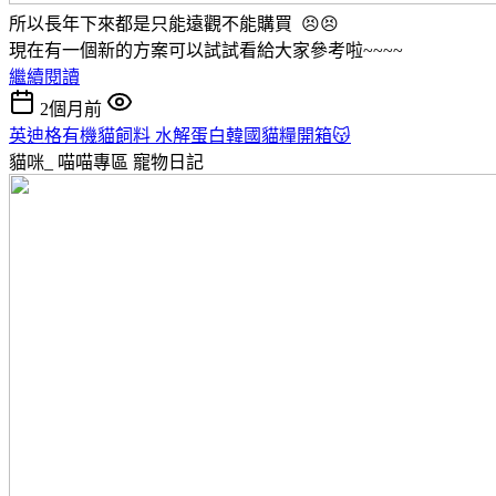
所以長年下來都是只能遠觀不能購買 😣😣
現在有一個新的方案可以試試看給大家參考啦~~~~
繼續閱讀
2個月前
英迪格有機貓飼料 水解蛋白韓國貓糧開箱😽
貓咪_ 喵喵專區
寵物日記