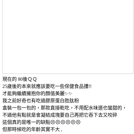
現在的 80後ＱＱ
25歲後的本來就應該要吃一些保健食品摟!!
才能夠繼續擁抱你的顏值美麗✨✨
我之前好奇也有吃過膠原蛋白胜肽粉
盒裝一包一包的，那款直接乾吃，不用配水味道也蠻甜的，
不過他有點就是會凝結成塊要自己再把它吞下去又咬碎
這個真的是唯一的缺點😣😣😣😣😣😣
但那時候吃的年齡其實不大 ,