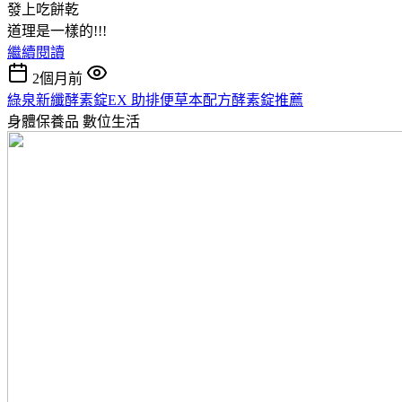
發上吃餅乾
道理是一樣的!!!
繼續閱讀
2個月前
綠泉新纖酵素錠EX 助排便草本配方酵素錠推薦
身體保養品
數位生活