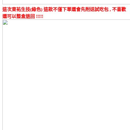
這次東祐生技(綠色) 這款不僅下單還會先附送試吃包 , 不喜歡
還可以整盒退回 !!!!!