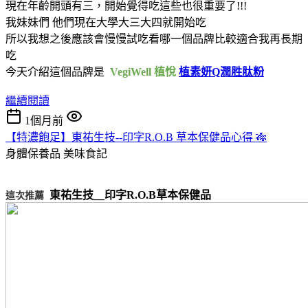
現在年齡開頭有三，開始覺得吃這些也很重要了!!!
我妹妹們 他們現在大學大三大四就開始吃
所以我想之後應該會慢慢試吃看哪一個品牌比較適合我再長期
吃
今天介紹這個品牌是
VegiWell 植悅
植素妍Q潤胜肽粉
繼續閱讀
1個月前
【特濃飽足】東祐生技--印字R.O.B 草本保健品心得 🎋
身體保養品
美味食記
東祐生技__印字R.O.B草本保健品
這次推薦