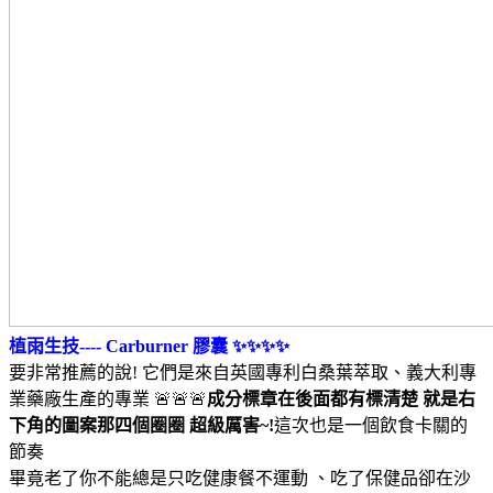
植雨生技---- Carburner 膠囊 ✨✨✨✨
要非常推薦的說! 它們是來自英國專利白桑葉萃取、義大利專
業藥廠生產的專業 🚨🚨🚨
成分標章在後面都有標清楚 就是右
下角的圖案那四個圈圈 超級厲害~!
這次也是一個飲食卡關的
節奏
畢竟老了你不能總是只吃健康餐不運動 、吃了保健品卻在沙