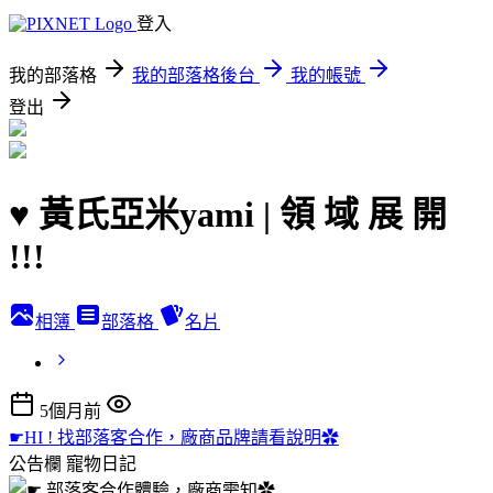
登入
我的部落格
我的部落格後台
我的帳號
登出
♥ 黃氏亞米yami | 領 域 展 開
!!!
相簿
部落格
名片
5個月前
☛HI ! 找部落客合作，廠商品牌請看說明✿
公告欄
寵物日記