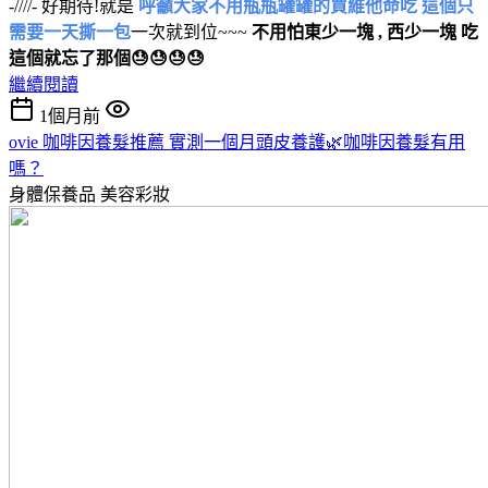
-////- 好期待!就是
呼籲大家不用瓶瓶罐罐的買維他命吃 這個只
需要一天撕一包
一次就到位~~~
不用怕東少一塊 , 西少一塊 吃
這個就忘了那個😓😓😓😓
繼續閱讀
1個月前
ovie 咖啡因養髮推薦 實測一個月頭皮養護🌿咖啡因養髮有用
嗎？
身體保養品
美容彩妝