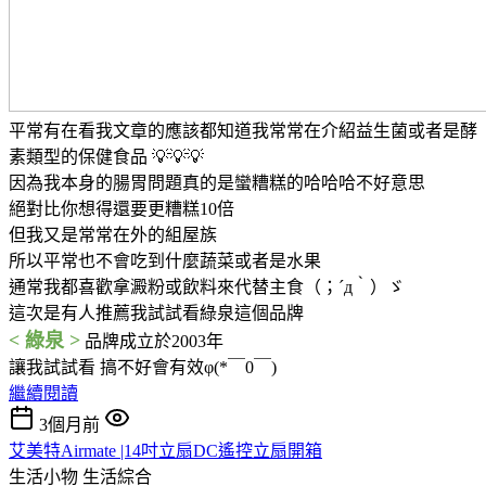
平常有在看我文章的應該都知道我常常在介紹益生菌或者是酵
素類型的保健食品 💡💡💡
因為我本身的腸胃問題真的是蠻糟糕的哈哈哈不好意思
絕對比你想得還要更糟糕10倍
但我又是常常在外的組屋族
所以平常也不會吃到什麼蔬菜或者是水果
通常我都喜歡拿澱粉或飲料來代替主食（；´д｀）ゞ
這次是有人推薦我試試看綠泉這個品牌
< 綠泉 >
品牌成立於2003年
讓我試試看 搞不好會有效φ(*￣0￣)
繼續閱讀
3個月前
艾美特Airmate |14吋立扇DC遙控立扇開箱
生活小物
生活綜合