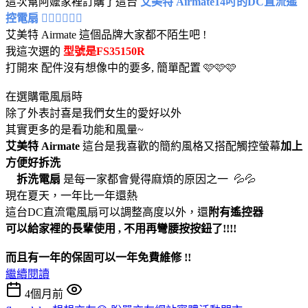
這次幫阿嬤家裡訂購了這台
艾美特 Airmate14吋的DC直流遙
控電扇 😶‍🌫️😶‍🌫️😶‍🌫️
艾美特 Airmate 這個品牌大家都不陌生吧 !
我這次選的
型號是FS35150R
打開來 配件沒有想像中的要多, 簡單配置 🩷🩷🩷
在選購電風扇時
除了外表討喜是我們女生的愛好以外
其實更多的是看功能和風量~
艾美特 Airmate
這台是我喜歡的簡約風格又搭配觸控螢幕
加上
方便好拆洗
拆洗電扇
是每一家都會覺得麻煩的原因之一 💦💦
現在夏天，一年比一年還熱
這台DC直流電風扇可以調整高度以外，還
附有遙控器
可以給家裡的長輩使用 , 不用再彎腰按按鈕了!!!!
而且有一年的保固可以一年免費維修 !!
繼續閱讀
4個月前