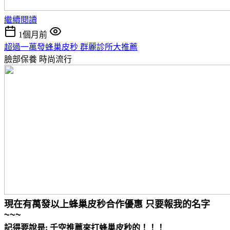
繼續閱讀
1個月前
超過一萬發蜂巢皮秒 群麗診所大推薦
臉部保養
時尚流行
現在有萬發以上蜂巢皮秒合作優惠 只要報我的名字
~~~
記得要說是: 千空推薦來打蜂巢皮秒的！！！