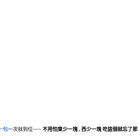
一包
一次就到位~~~
不用怕東少一塊 , 西少一塊 吃這個就忘了那