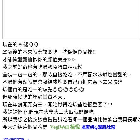
現在的 80後ＱＱ
25歲後的本來就應該要吃一些保健食品摟!!
才能夠繼續擁抱你的顏值美麗✨✨
我之前好奇也有吃過膠原蛋白胜肽粉
盒裝一包一包的，那款直接乾吃，不用配水味道也蠻甜的，
不過他有點就是會凝結成塊要自己再把它吞下去又咬碎
這個真的是唯一的缺點😣😣😣😣😣😣
但那時候吃的年齡其實不大 ,
現在年齡開頭有三，開始覺得吃這些也很重要了!!!
我妹妹們 他們現在大學大三大四就開始吃
所以我想之後應該會慢慢試吃看哪一個品牌比較適合我再長期
今天介紹這個品牌是
VegiWell 植悅
植素妍Q潤胜肽粉