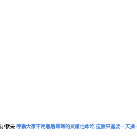
就是
呼籲大家不用瓶瓶罐罐的買維他命吃 這個只需要一天撕
待!