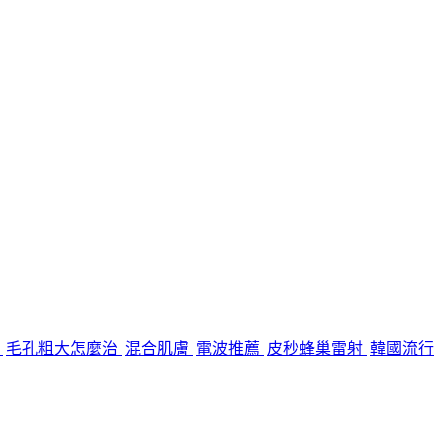
糧
毛孔粗大怎麼治
混合肌膚
電波推薦
皮秒蜂巢雷射
韓國流行