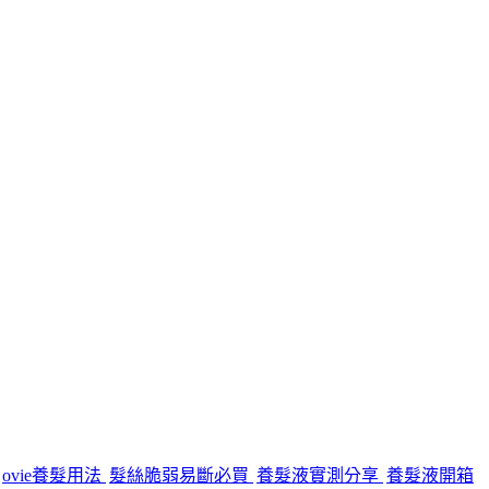
ovie養髮用法
髮絲脆弱易斷必買
養髮液實測分享
養髮液開箱