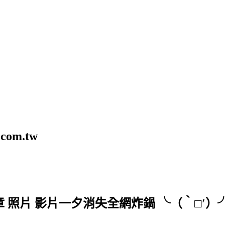
com.tw
文章 照片 影片一夕消失全網炸鍋 ╰（‵□′）