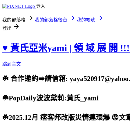
登入
我的部落格
我的部落格後台
我的帳號
登出
♥ 黃氏亞米yami | 領 域 展 開 !!!
跳到主文
☘️ 合作邀約➡️請信箱: yaya520917@yahoo.
☘️PopDaily波波黛莉:黃氏_yami
☘️2025.12月 痞客邦改版災情連環爆 