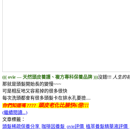
((( ovie — 天然頭皮養護、複方專科保養品牌 )))
沒錯!!!
人生的初
那就是頭髮開始長的變慢~~~
可是相反地又容易掉的很多很快
每次洗頭都會有很多頭髮卡在排水孔要撿....
頭皮老化比臉快6倍!!!
你們知道嗎 ????
(繼續閱讀...)
文章標籤：
頭髮稀疏保養分享
咖啡因養髮
ovie評價
植萃養髮精華液評價