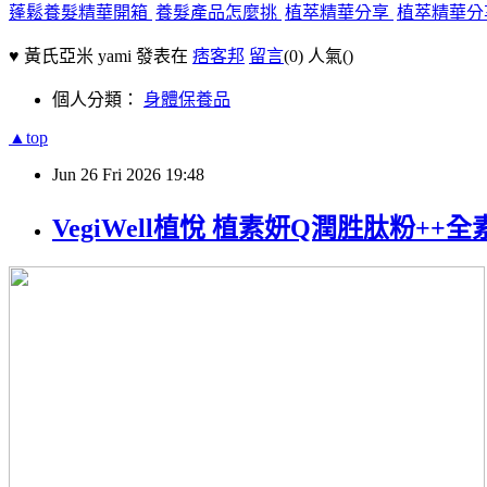
蓬鬆養髮精華開箱
養髮產品怎麼挑
植萃精華分享
植萃精華分
♥ 黃氏亞米 yami 發表在
痞客邦
留言
(0)
人氣(
)
個人分類：
身體保養品
▲top
Jun
26
Fri
2026
19:48
VegiWell植悅 植素妍Q潤胜肽粉++