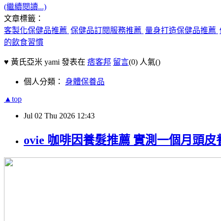
(繼續閱讀...)
文章標籤：
客製化保健品推薦
保健品訂閱服務推薦
量身打造保健品推薦
的飲食習慣
♥ 黃氏亞米 yami 發表在
痞客邦
留言
(0)
人氣(
)
個人分類：
身體保養品
▲top
Jul
02
Thu
2026
12:43
ovie 咖啡因養髮推薦 實測一個月頭