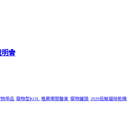
說明✿
薦寵物用品
寵物型KOL
推薦哪間醫美
寵物罐頭
2026低敏貓咪乾