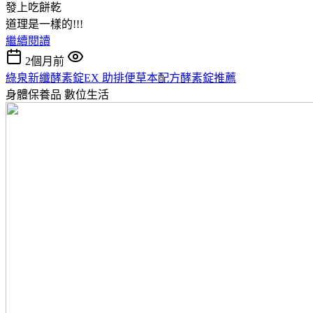
發上吃餅乾
道理是一樣的!!!
繼續閱讀
2個月前
綠泉新纖酵素錠EX 助排便草本配方酵素錠推薦
身體保養品
數位生活