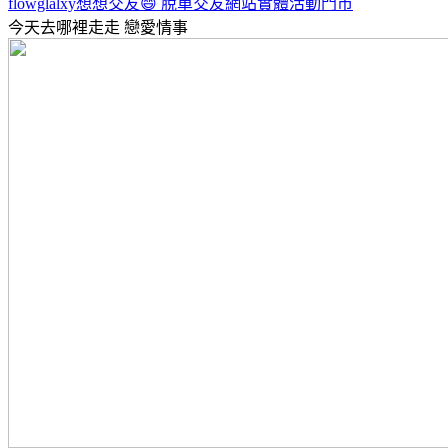
flowglalxy想想交友😄 脫單交友網站實體活動門市
今天去哪裡走走
戀愛情事