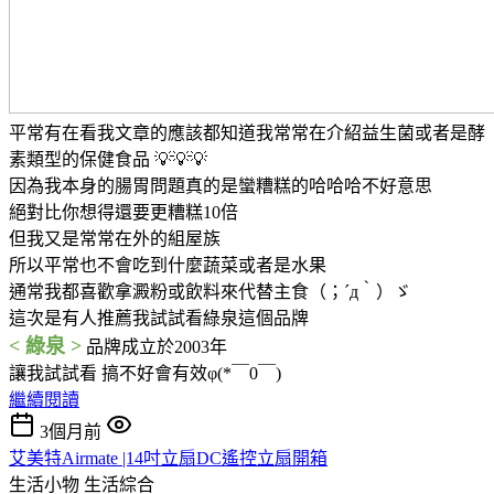
平常有在看我文章的應該都知道我常常在介紹益生菌或者是酵
素類型的保健食品 💡💡💡
因為我本身的腸胃問題真的是蠻糟糕的哈哈哈不好意思
絕對比你想得還要更糟糕10倍
但我又是常常在外的組屋族
所以平常也不會吃到什麼蔬菜或者是水果
通常我都喜歡拿澱粉或飲料來代替主食（；´д｀）ゞ
這次是有人推薦我試試看綠泉這個品牌
< 綠泉 >
品牌成立於2003年
讓我試試看 搞不好會有效φ(*￣0￣)
繼續閱讀
3個月前
艾美特Airmate |14吋立扇DC遙控立扇開箱
生活小物
生活綜合