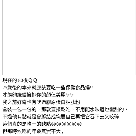
現在的 80後ＱＱ
25歲後的本來就應該要吃一些保健食品摟!!
才能夠繼續擁抱你的顏值美麗✨✨
我之前好奇也有吃過膠原蛋白胜肽粉
盒裝一包一包的，那款直接乾吃，不用配水味道也蠻甜的，
不過他有點就是會凝結成塊要自己再把它吞下去又咬碎
這個真的是唯一的缺點😣😣😣😣😣😣
但那時候吃的年齡其實不大 ,