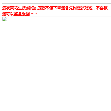
這次東祐生技(綠色) 這款不僅下單還會先附送試吃包 , 不喜歡
還可以整盒退回 !!!!!