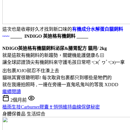
這次也是收尋好久才找到新口味的
有機成分水解蛋白貓飼料
~~~
_____ INDIGO 英迪格有機飼料 _____
NDIGO英迪格有機貓飼料泌尿&腸胃配方 貓用/ 2kg
就是這款有機飼料的新趨勢，關鍵機能護健康💪🏻
讓全球認證頂尖有機飼料來守護毛孩日常吧 👈(ﾟヮﾟ👈)一拿
出包裹JOJO就忍不住湊上去
貓咪其實很聰明耶! 每次取貨包裹都只到哪些是牠們的
就在我邊拍照時 , 一邊在旁邊一直鬼吼鬼叫的等我 XDDD
繼續閱讀
2個月前
植雨生技Carburner膠囊👙悄悄維持曲線保健秘密
身體保養品
生活綜合