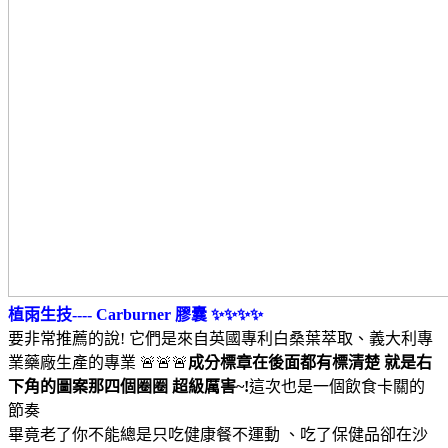
植雨生技---- Carburner 膠囊 ✨✨✨✨
要非常推薦的說! 它們是來自英國專利白桑葉萃取、義大利專
業藥廠生產的專業 🚨🚨🚨
成分標章在後面都有標清楚 就是右
下角的圖案那四個圈圈 超級厲害~!
這次也是一個飲食卡關的
節奏
畢竟老了你不能總是只吃健康餐不運動 、吃了保健品卻在沙