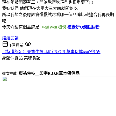
現在年齡開頭有三，開始覺得吃這些也很重要了!!!
我妹妹們 他們現在大學大三大四就開始吃
所以我想之後應該會慢慢試吃看哪一個品牌比較適合我再長期
吃
今天介紹這個品牌是
VegiWell 植悅
植素妍Q潤胜肽粉
繼續閱讀
1個月前
【特濃飽足】東祐生技--印字R.O.B 草本保健品心得 🎋
身體保養品
美味食記
東祐生技__印字R.O.B草本保健品
這次推薦