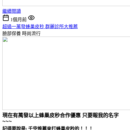
繼續閱讀
1個月前
超過一萬發蜂巢皮秒 群麗診所大推薦
臉部保養
時尚流行
現在有萬發以上蜂巢皮秒合作優惠 只要報我的名字
~~~
記得要說是: 千空推薦來打蜂巢皮秒的！！！