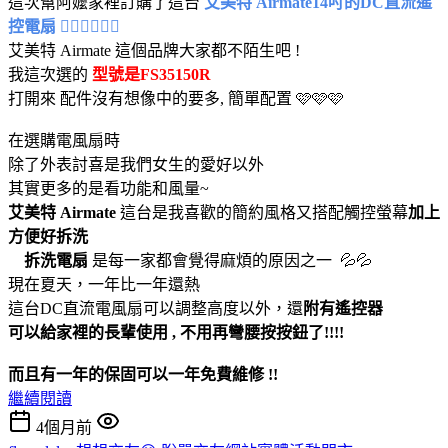
這次幫阿嬤家裡訂購了這台
艾美特 Airmate14吋的DC直流遙
控電扇 😶‍🌫️😶‍🌫️😶‍🌫️
艾美特 Airmate 這個品牌大家都不陌生吧 !
我這次選的
型號是FS35150R
打開來 配件沒有想像中的要多, 簡單配置 🩷🩷🩷
在選購電風扇時
除了外表討喜是我們女生的愛好以外
其實更多的是看功能和風量~
艾美特 Airmate
這台是我喜歡的簡約風格又搭配觸控螢幕
加上
方便好拆洗
拆洗電扇
是每一家都會覺得麻煩的原因之一 💦💦
現在夏天，一年比一年還熱
這台DC直流電風扇可以調整高度以外，還
附有遙控器
可以給家裡的長輩使用 , 不用再彎腰按按鈕了!!!!
而且有一年的保固可以一年免費維修 !!
繼續閱讀
4個月前