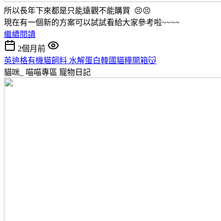
所以長年下來都是只能遠觀不能購買 😣😣
現在有一個新的方案可以試試看給大家參考啦~~~~
繼續閱讀
2個月前
英迪格有機貓飼料 水解蛋白韓國貓糧開箱😽
貓咪_ 喵喵專區
寵物日記