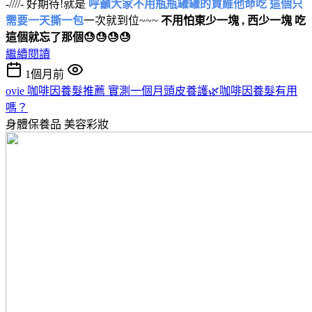
-////- 好期待!就是
呼籲大家不用瓶瓶罐罐的買維他命吃 這個只
需要一天撕一包
一次就到位~~~
不用怕東少一塊 , 西少一塊 吃
這個就忘了那個😓😓😓😓
繼續閱讀
1個月前
ovie 咖啡因養髮推薦 實測一個月頭皮養護🌿咖啡因養髮有用
嗎？
身體保養品
美容彩妝