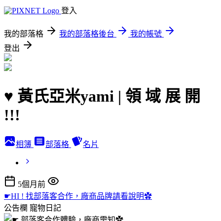
登入
我的部落格
我的部落格後台
我的帳號
登出
♥ 黃氏亞米yami | 領 域 展 開
!!!
相簿
部落格
名片
5個月前
☛HI ! 找部落客合作，廠商品牌請看說明✿
公告欄
寵物日記