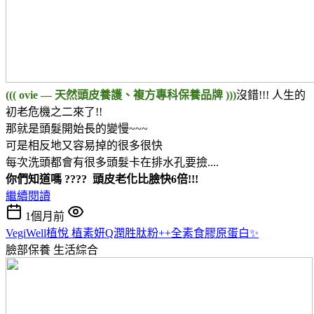
((( ovie — 天然頭皮養護、複方專科保養品牌 )))
沒錯!!! 人生的
初老危機之二來了!!
那就是頭髮開始長的變慢~~~
可是相反地又容易掉的很多很快
每次洗頭都會有很多頭髮卡在排水孔要撿....
你們知道嗎 ???? 頭皮老化比臉快6倍!!!
繼續閱讀
1個月前
VegiWell植悅 植素妍Q潤胜肽粉++全素食膠原蛋白✨
臉部保養
生活綜合