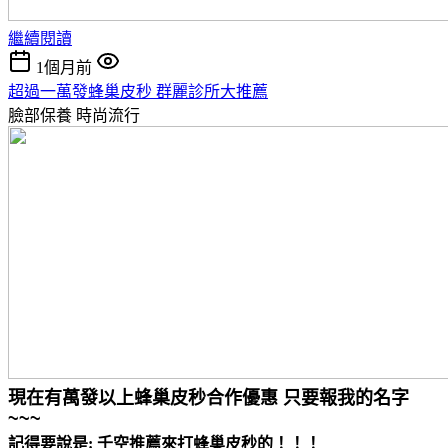
繼續閱讀
1個月前
超過一萬發蜂巢皮秒 群麗診所大推薦
臉部保養
時尚流行
現在有萬發以上蜂巢皮秒合作優惠 只要報我的名字
~~~
記得要說是: 千空推薦來打蜂巢皮秒的！！！