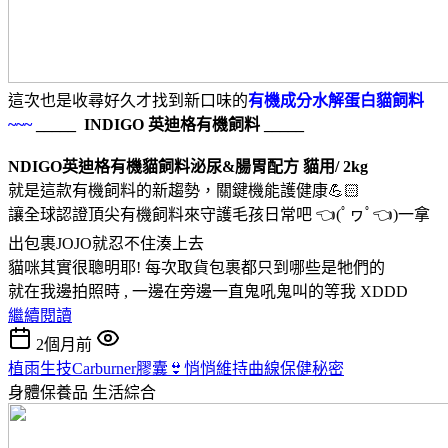
這次也是收尋好久才找到新口味的
有機成分水解蛋白貓飼料
~~~
_____ INDIGO 英迪格有機飼料 _____
NDIGO英迪格有機貓飼料泌尿&腸胃配方 貓用/ 2kg
就是這款有機飼料的新趨勢，關鍵機能護健康💪🏻
讓全球認證頂尖有機飼料來守護毛孩日常吧 👈(ﾟヮﾟ👈)一拿
出包裹JOJO就忍不住湊上去
貓咪其實很聰明耶! 每次取貨包裹都只到哪些是牠們的
就在我邊拍照時 , 一邊在旁邊一直鬼吼鬼叫的等我 XDDD
繼續閱讀
2個月前
植雨生技Carburner膠囊👙悄悄維持曲線保健秘密
身體保養品
生活綜合