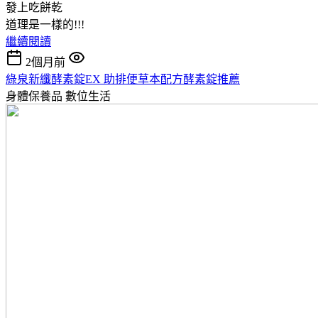
發上吃餅乾
道理是一樣的!!!
繼續閱讀
2個月前
綠泉新纖酵素錠EX 助排便草本配方酵素錠推薦
身體保養品
數位生活