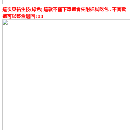
這次東祐生技(綠色) 這款不僅下單還會先附送試吃包 , 不喜歡
還可以整盒退回 !!!!!