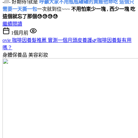
-////- 好期待!就是
呼籲大家不用瓶瓶罐罐的買維他命吃 這個只
需要一天撕一包
一次就到位~~~
不用怕東少一塊 , 西少一塊 吃
這個就忘了那個😓😓😓😓
繼續閱讀
1個月前
ovie 咖啡因養髮推薦 實測一個月頭皮養護🌿咖啡因養髮有用
嗎？
身體保養品
美容彩妝