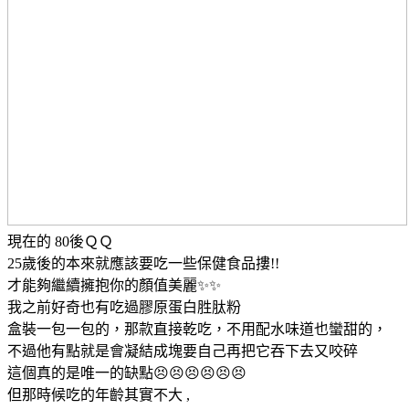
現在的 80後ＱＱ
25歲後的本來就應該要吃一些保健食品摟!!
才能夠繼續擁抱你的顏值美麗✨✨
我之前好奇也有吃過膠原蛋白胜肽粉
盒裝一包一包的，那款直接乾吃，不用配水味道也蠻甜的，
不過他有點就是會凝結成塊要自己再把它吞下去又咬碎
這個真的是唯一的缺點😣😣😣😣😣😣
但那時候吃的年齡其實不大 ,