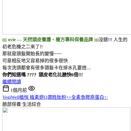
((( ovie — 天然頭皮養護、複方專科保養品牌 )))
沒錯!!! 人生的
初老危機之二來了!!
那就是頭髮開始長的變慢~~~
可是相反地又容易掉的很多很快
每次洗頭都會有很多頭髮卡在排水孔要撿....
你們知道嗎 ???? 頭皮老化比臉快6倍!!!
繼續閱讀
1個月前
VegiWell植悅 植素妍Q潤胜肽粉++全素食膠原蛋白✨
臉部保養
生活綜合