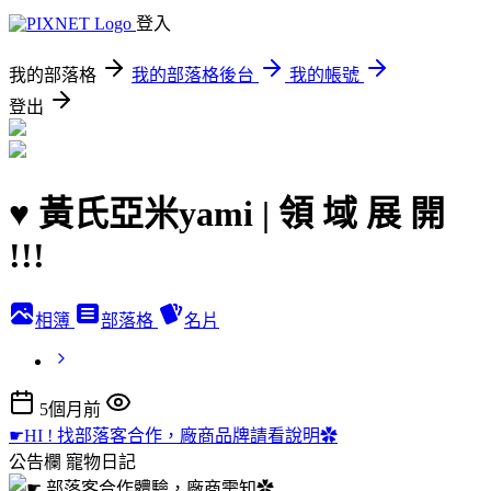
登入
我的部落格
我的部落格後台
我的帳號
登出
♥ 黃氏亞米yami | 領 域 展 開
!!!
相簿
部落格
名片
5個月前
☛HI ! 找部落客合作，廠商品牌請看說明✿
公告欄
寵物日記