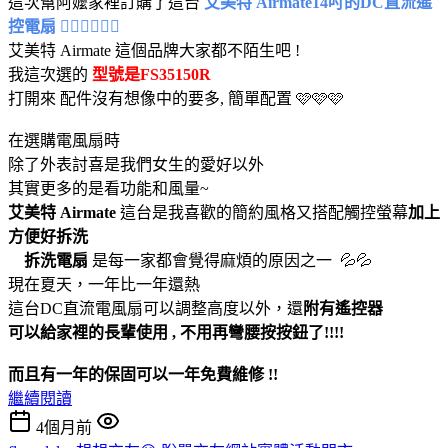
這次幫阿嬤家裡訂購了這台
艾美特 Airmate14吋的DC直流遙
控電扇 😶‍🌫️😶‍🌫️😶‍🌫️
艾美特 Airmate 這個品牌大家都不陌生吧 !
我這次選的
型號是FS35150R
打開來 配件沒有想像中的要多, 簡單配置 🩷🩷🩷
在選購電風扇時
除了外表討喜是我們女生的愛好以外
其實更多的是看功能和風量~
艾美特 Airmate
這台是我喜歡的簡約風格又搭配觸控螢幕
加上
方便好拆洗
拆洗電扇
是每一家都會覺得麻煩的原因之一 💦💦
現在夏天，一年比一年還熱
這台DC直流電風扇可以調整高度以外，還
附有遙控器
可以給家裡的長輩使用 , 不用再彎腰按按鈕了!!!!
而且有一年的保固可以一年免費維修 !!
繼續閱讀
4個月前