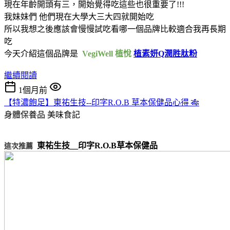
現在年齡開頭有三，開始覺得吃這些也很重要了!!!
我妹妹們 他們現在大學大三大四就開始吃
所以我想之後應該會慢慢試吃看哪一個品牌比較適合我再長期
吃
今天介紹這個品牌是
VegiWell 植悅
植素妍Q潤胜肽粉
繼續閱讀
1個月前
【特濃飽足】東祐生技--印字R.O.B 草本保健品心得 🎋
身體保養品
美味食記
東祐生技__印字R.O.B草本保健品
這次推薦