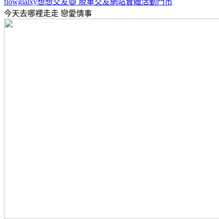
flowglalxy想想交友😄 脫單交友網站實體活動門市
今天去哪裡走走
戀愛情事