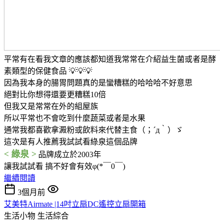
平常有在看我文章的應該都知道我常常在介紹益生菌或者是酵
素類型的保健食品 💡💡💡
因為我本身的腸胃問題真的是蠻糟糕的哈哈哈不好意思
絕對比你想得還要更糟糕10倍
但我又是常常在外的組屋族
所以平常也不會吃到什麼蔬菜或者是水果
通常我都喜歡拿澱粉或飲料來代替主食（；´д｀）ゞ
這次是有人推薦我試試看綠泉這個品牌
< 綠泉 >
品牌成立於2003年
讓我試試看 搞不好會有效φ(*￣0￣)
繼續閱讀
3個月前
艾美特Airmate |14吋立扇DC遙控立扇開箱
生活小物
生活綜合