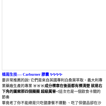
植雨生技---- Carburner 膠囊 ✨✨✨✨
要非常推薦的說! 它們是來自英國專利白桑葉萃取、義大利專
業藥廠生產的專業 🚨🚨🚨
成分標章在後面都有標清楚 就是右
下角的圖案那四個圈圈 超級厲害~!
這次也是一個飲食卡關的
節奏
畢竟老了你不能總是只吃健康餐不運動 、吃了保健品卻在沙