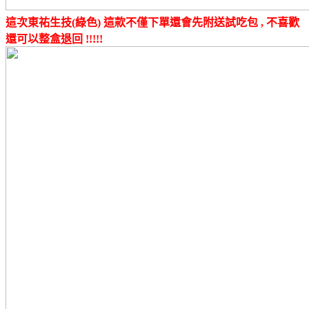
這次東祐生技(綠色) 這款不僅下單還會先附送試吃包 , 不喜歡
還可以整盒退回 !!!!!