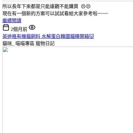
所以長年下來都是只能遠觀不能購買 😣😣
現在有一個新的方案可以試試看給大家參考啦~~~~
繼續閱讀
2個月前
英迪格有機貓飼料 水解蛋白韓國貓糧開箱😽
貓咪_ 喵喵專區
寵物日記