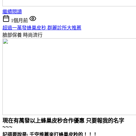
繼續閱讀
1個月前
超過一萬發蜂巢皮秒 群麗診所大推薦
臉部保養
時尚流行
現在有萬發以上蜂巢皮秒合作優惠 只要報我的名字
~~~
記得要說是: 千空推薦來打蜂巢皮秒的！！！