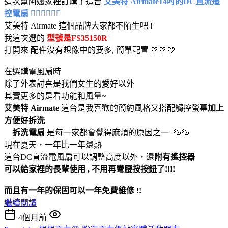
這次幫阿嬤家裡訂購了這台
艾美特 Airmate14吋的DC直流遙
控電扇 😶‍🌫️😶‍🌫️😶‍🌫️
艾美特 Airmate 這個品牌大家都不陌生吧 !
我這次選的
型號是FS35150R
打開來 配件沒有想像中的要多, 簡單配置 🩷🩷🩷
在選購電風扇時
除了外表討喜是我們女生的愛好以外
其實更多的是看功能和風量~
艾美特 Airmate
這台是我喜歡的簡約風格又搭配觸控螢幕
加上
方便好拆洗
拆洗電扇
是每一家都會覺得麻煩的原因之一 💦💦
現在夏天，一年比一年還熱
這台DC直流電風扇可以調整高度以外，還
附有遙控器
可以給家裡的長輩使用 , 不用再彎腰按按鈕了!!!!
而且有一年的保固可以一年免費維修 !!
繼續閱讀
4個月前