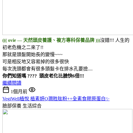
((( ovie — 天然頭皮養護、複方專科保養品牌 )))
沒錯!!! 人生的
初老危機之二來了!!
那就是頭髮開始長的變慢~~~
可是相反地又容易掉的很多很快
每次洗頭都會有很多頭髮卡在排水孔要撿....
你們知道嗎 ???? 頭皮老化比臉快6倍!!!
繼續閱讀
1個月前
VegiWell植悅 植素妍Q潤胜肽粉++全素食膠原蛋白✨
臉部保養
生活綜合