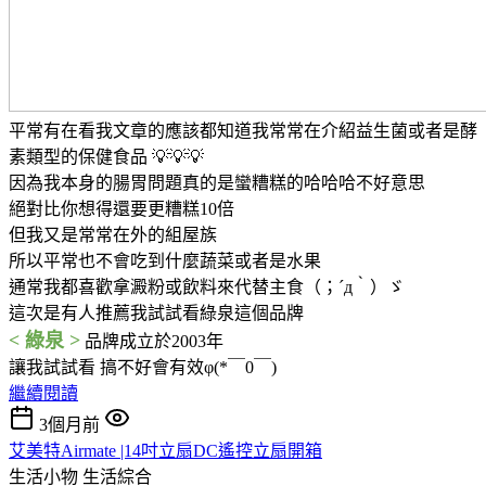
平常有在看我文章的應該都知道我常常在介紹益生菌或者是酵
素類型的保健食品 💡💡💡
因為我本身的腸胃問題真的是蠻糟糕的哈哈哈不好意思
絕對比你想得還要更糟糕10倍
但我又是常常在外的組屋族
所以平常也不會吃到什麼蔬菜或者是水果
通常我都喜歡拿澱粉或飲料來代替主食（；´д｀）ゞ
這次是有人推薦我試試看綠泉這個品牌
< 綠泉 >
品牌成立於2003年
讓我試試看 搞不好會有效φ(*￣0￣)
繼續閱讀
3個月前
艾美特Airmate |14吋立扇DC遙控立扇開箱
生活小物
生活綜合