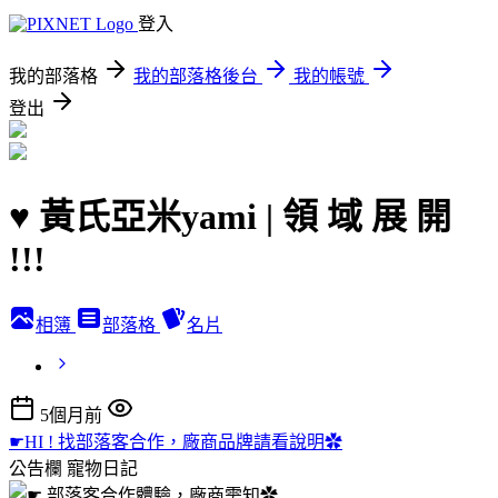
登入
我的部落格
我的部落格後台
我的帳號
登出
♥ 黃氏亞米yami | 領 域 展 開
!!!
相簿
部落格
名片
5個月前
☛HI ! 找部落客合作，廠商品牌請看說明✿
公告欄
寵物日記