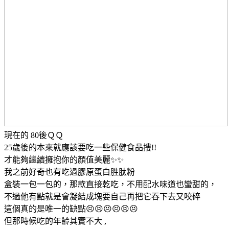
現在的 80後ＱＱ
25歲後的本來就應該要吃一些保健食品摟!!
才能夠繼續擁抱你的顏值美麗✨✨
我之前好奇也有吃過膠原蛋白胜肽粉
盒裝一包一包的，那款直接乾吃，不用配水味道也蠻甜的，
不過他有點就是會凝結成塊要自己再把它吞下去又咬碎
這個真的是唯一的缺點😣😣😣😣😣😣
但那時候吃的年齡其實不大 ,