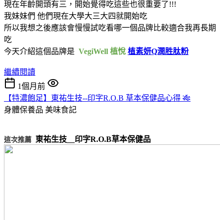
現在年齡開頭有三，開始覺得吃這些也很重要了!!!
我妹妹們 他們現在大學大三大四就開始吃
所以我想之後應該會慢慢試吃看哪一個品牌比較適合我再長期
吃
今天介紹這個品牌是
VegiWell 植悅
植素妍Q潤胜肽粉
繼續閱讀
1個月前
【特濃飽足】東祐生技--印字R.O.B 草本保健品心得 🎋
身體保養品
美味食記
東祐生技__印字R.O.B草本保健品
這次推薦