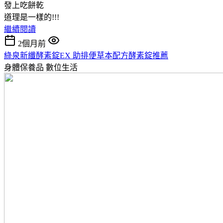
發上吃餅乾
道理是一樣的!!!
繼續閱讀
2個月前
綠泉新纖酵素錠EX 助排便草本配方酵素錠推薦
身體保養品
數位生活