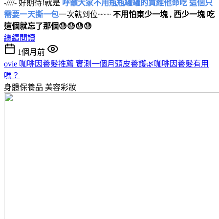
-////- 好期待!就是
呼籲大家不用瓶瓶罐罐的買維他命吃 這個只
需要一天撕一包
一次就到位~~~
不用怕東少一塊 , 西少一塊 吃
這個就忘了那個😓😓😓😓
繼續閱讀
1個月前
ovie 咖啡因養髮推薦 實測一個月頭皮養護🌿咖啡因養髮有用
嗎？
身體保養品
美容彩妝