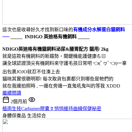
這次也是收尋好久才找到新口味的
有機成分水解蛋白貓飼料
~~~
_____ INDIGO 英迪格有機飼料 _____
NDIGO英迪格有機貓飼料泌尿&腸胃配方 貓用/ 2kg
就是這款有機飼料的新趨勢，關鍵機能護健康💪🏻
讓全球認證頂尖有機飼料來守護毛孩日常吧 👈(ﾟヮﾟ👈)一拿
出包裹JOJO就忍不住湊上去
貓咪其實很聰明耶! 每次取貨包裹都只到哪些是牠們的
就在我邊拍照時 , 一邊在旁邊一直鬼吼鬼叫的等我 XDDD
繼續閱讀
2個月前
植雨生技Carburner膠囊👙悄悄維持曲線保健秘密
身體保養品
生活綜合