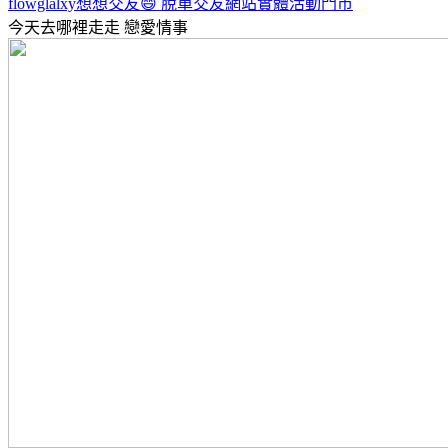
flowglalxy想想交友😄 脫單交友網站實體活動門市
今天去哪裡走走
戀愛情事