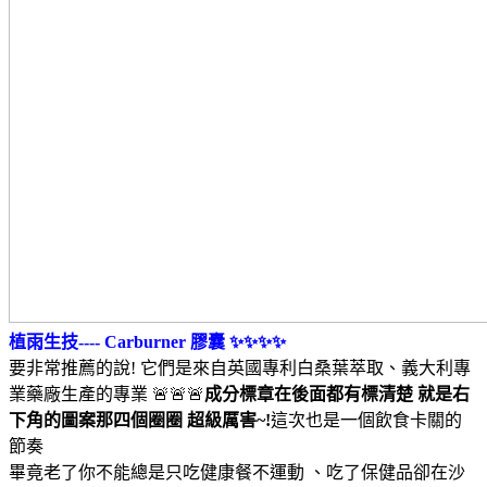
植雨生技---- Carburner 膠囊 ✨✨✨✨
要非常推薦的說! 它們是來自英國專利白桑葉萃取、義大利專
業藥廠生產的專業 🚨🚨🚨
成分標章在後面都有標清楚 就是右
下角的圖案那四個圈圈 超級厲害~!
這次也是一個飲食卡關的
節奏
畢竟老了你不能總是只吃健康餐不運動 、吃了保健品卻在沙