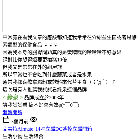
平常有在看我文章的應該都知道我常常在介紹益生菌或者是酵
素類型的保健食品 💡💡💡
因為我本身的腸胃問題真的是蠻糟糕的哈哈哈不好意思
絕對比你想得還要更糟糕10倍
但我又是常常在外的組屋族
所以平常也不會吃到什麼蔬菜或者是水果
通常我都喜歡拿澱粉或飲料來代替主食（；´д｀）ゞ
這次是有人推薦我試試看綠泉這個品牌
< 綠泉 >
品牌成立於2003年
讓我試試看 搞不好會有效φ(*￣0￣)
繼續閱讀
3個月前
艾美特Airmate |14吋立扇DC遙控立扇開箱
生活小物
生活綜合