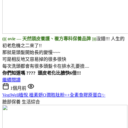
((( ovie — 天然頭皮養護、複方專科保養品牌 )))
沒錯!!! 人生的
初老危機之二來了!!
那就是頭髮開始長的變慢~~~
可是相反地又容易掉的很多很快
每次洗頭都會有很多頭髮卡在排水孔要撿....
你們知道嗎 ???? 頭皮老化比臉快6倍!!!
繼續閱讀
1個月前
VegiWell植悅 植素妍Q潤胜肽粉++全素食膠原蛋白✨
臉部保養
生活綜合