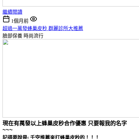
繼續閱讀
1個月前
超過一萬發蜂巢皮秒 群麗診所大推薦
臉部保養
時尚流行
現在有萬發以上蜂巢皮秒合作優惠 只要報我的名字
~~~
記得要說是: 千空推薦來打蜂巢皮秒的！！！