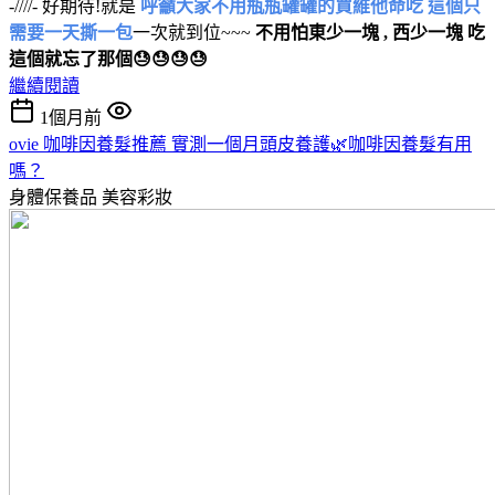
-////- 好期待!就是
呼籲大家不用瓶瓶罐罐的買維他命吃 這個只
需要一天撕一包
一次就到位~~~
不用怕東少一塊 , 西少一塊 吃
這個就忘了那個😓😓😓😓
繼續閱讀
1個月前
ovie 咖啡因養髮推薦 實測一個月頭皮養護🌿咖啡因養髮有用
嗎？
身體保養品
美容彩妝