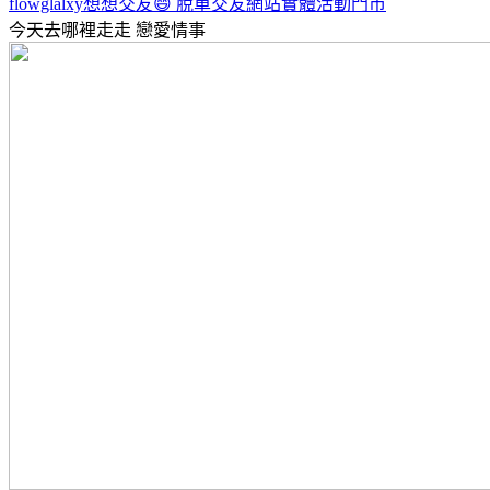
flowglalxy想想交友😄 脫單交友網站實體活動門市
今天去哪裡走走
戀愛情事