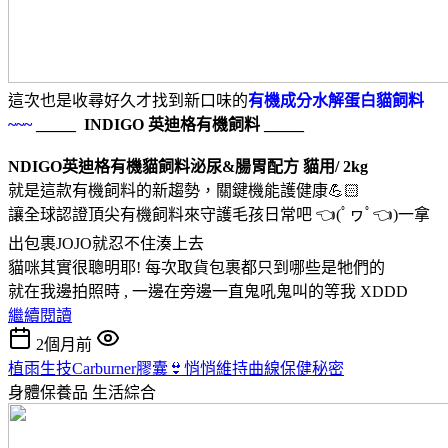
這次也是收尋好久才找到新口味的
有機成分水解蛋白貓飼料
~~~
_____ INDIGO 英迪格有機飼料 _____
NDIGO英迪格有機貓飼料泌尿&腸胃配方 貓用/ 2kg
就是這款有機飼料的新趨勢，關鍵機能護健康💪🏻
讓全球認證頂尖有機飼料來守護毛孩日常吧 👈(ﾟヮﾟ👈)一拿
出包裹JOJO就忍不住湊上去
貓咪其實很聰明耶! 每次取貨包裹都只到哪些是牠們的
就在我邊拍照時 , 一邊在旁邊一直鬼吼鬼叫的等我 XDDD
繼續閱讀
2個月前
植雨生技Carburner膠囊👙悄悄維持曲線保健秘密
身體保養品
生活綜合