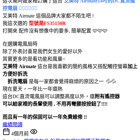
這次幫阿嬤家裡訂購了這台
艾美特 Airmate14吋的DC直流遙
控電扇 😶‍🌫️😶‍🌫️😶‍🌫️
艾美特 Airmate 這個品牌大家都不陌生吧 !
我這次選的
型號是FS35150R
打開來 配件沒有想像中的要多, 簡單配置 🩷🩷🩷
在選購電風扇時
除了外表討喜是我們女生的愛好以外
其實更多的是看功能和風量~
艾美特 Airmate
這台是我喜歡的簡約風格又搭配觸控螢幕
加上
方便好拆洗
拆洗電扇
是每一家都會覺得麻煩的原因之一 💦💦
現在夏天，一年比一年還熱
這台DC直流電風扇可以調整高度以外，還
附有遙控器
可以給家裡的長輩使用 , 不用再彎腰按按鈕了!!!!
而且有一年的保固可以一年免費維修 !!
繼續閱讀
4個月前