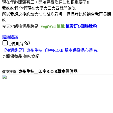
現在年齡開頭有三，開始覺得吃這些也很重要了!!!
我妹妹們 他們現在大學大三大四就開始吃
所以我想之後應該會慢慢試吃看哪一個品牌比較適合我再長期
吃
今天介紹這個品牌是
VegiWell 植悅
植素妍Q潤胜肽粉
繼續閱讀
1個月前
【特濃飽足】東祐生技--印字R.O.B 草本保健品心得 🎋
身體保養品
美味食記
東祐生技__印字R.O.B草本保健品
這次推薦