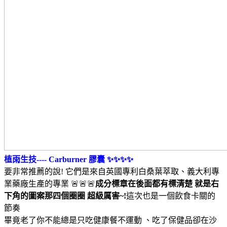
植雨生技---- Carburner 膠囊 ✨✨✨✨
要非常推薦的說! 它們是來自英國專利白桑葉萃取、義大利專
業藥廠生產的專業 🚨🚨🚨
成分標章在後面都有標清楚 就是右
下角的圖案那四個圈圈 超級厲害~!
這次也是一個飲食卡關的
節奏
畢竟老了你不能總是只吃健康餐不運動 、吃了保健品卻在沙