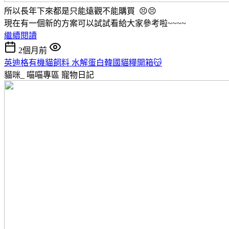
所以長年下來都是只能遠觀不能購買 😣😣
現在有一個新的方案可以試試看給大家參考啦~~~~
繼續閱讀
2個月前
英迪格有機貓飼料 水解蛋白韓國貓糧開箱😽
貓咪_ 喵喵專區
寵物日記