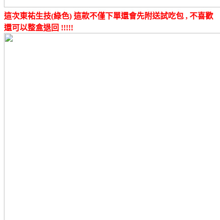
這次東祐生技(綠色) 這款不僅下單還會先附送試吃包 , 不喜歡
還可以整盒退回 !!!!!