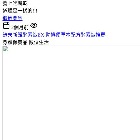
發上吃餅乾
道理是一樣的!!!
繼續閱讀
2個月前
綠泉新纖酵素錠EX 助排便草本配方酵素錠推薦
身體保養品
數位生活