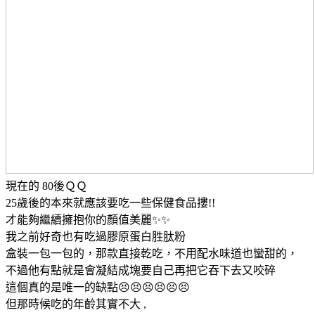
現在的 80後ＱＱ
25歲後的本來就應該要吃一些保健食品摟!!
才能夠繼續擁抱你的顏值美麗✨✨
我之前好奇也有吃過膠原蛋白胜肽粉
盒裝一包一包的，那款直接乾吃，不用配水味道也蠻甜的，
不過他有點就是會凝結成塊要自己再把它吞下去又咬碎
這個真的是唯一的缺點😣😣😣😣😣😣
但那時候吃的年齡其實不大 ,