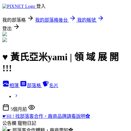
登入
我的部落格
我的部落格後台
我的帳號
登出
♥ 黃氏亞米yami | 領 域 展 開
!!!
相簿
部落格
名片
5個月前
☛HI ! 找部落客合作，廠商品牌請看說明✿
公告欄
寵物日記