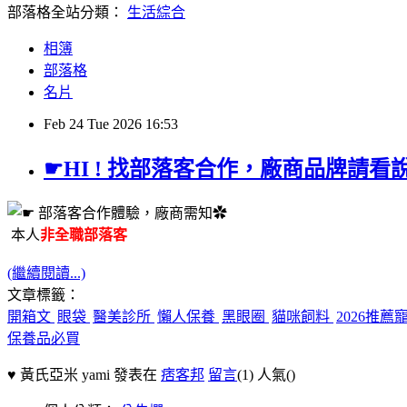
部落格全站分類：
生活綜合
相簿
部落格
名片
Feb
24
Tue
2026
16:53
☛HI ! 找部落客合作，廠商品牌請看
本人
非全職部落客
(繼續閱讀...)
文章標籤：
開箱文
眼袋
醫美診所
懶人保養
黑眼圈
貓咪飼料
2026推
保養品必買
♥ 黃氏亞米 yami 發表在
痞客邦
留言
(1)
人氣(
)