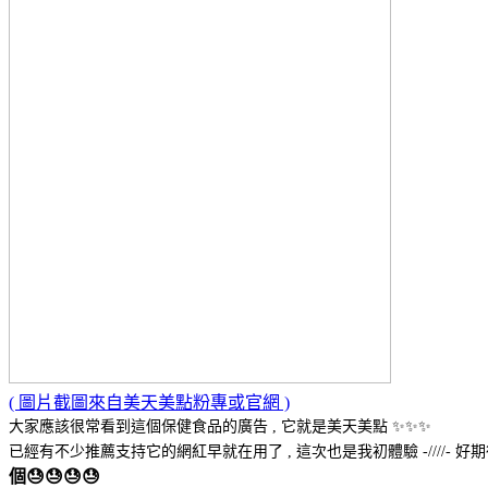
( 圖片截圖來自美天美點粉專或官網 )
大
家應該很常看到這個保健食品的廣告 , 它就是美天美點 ✨✨✨
已經有不少推薦
支持它的網紅早就在用了 , 這次也是我初體驗 -////- 好期
個😓😓😓😓