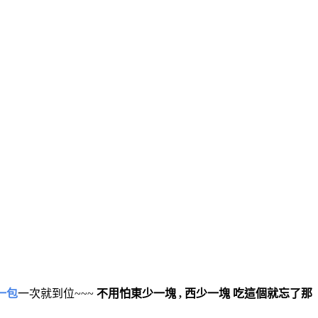
一包
一次就到位~~~
不用怕東少一塊 , 西少一塊 吃這個就忘了那