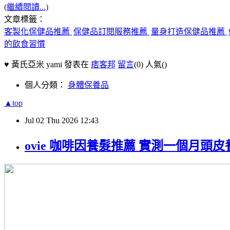
(繼續閱讀...)
文章標籤：
客製化保健品推薦
保健品訂閱服務推薦
量身打造保健品推薦
的飲食習慣
♥ 黃氏亞米 yami 發表在
痞客邦
留言
(0)
人氣(
)
個人分類：
身體保養品
▲top
Jul
02
Thu
2026
12:43
ovie 咖啡因養髮推薦 實測一個月頭