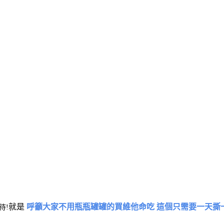
就是
呼籲大家不用瓶瓶罐罐的買維他命吃 這個只需要一天撕
待!