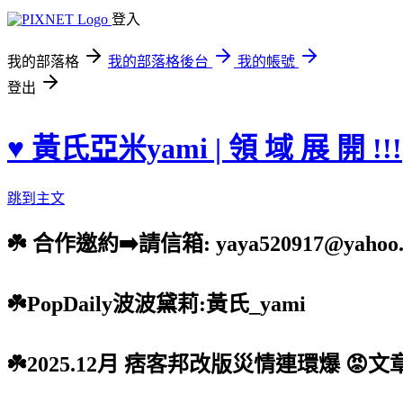
登入
我的部落格
我的部落格後台
我的帳號
登出
♥ 黃氏亞米yami | 領 域 展 開 !!!
跳到主文
☘️ 合作邀約➡️請信箱: yaya520917@yahoo.
☘️PopDaily波波黛莉:黃氏_yami
☘️2025.12月 痞客邦改版災情連環爆 