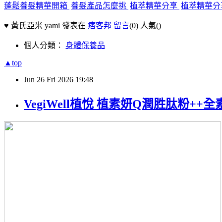
蓬鬆養髮精華開箱
養髮產品怎麼挑
植萃精華分享
植萃精華分
♥ 黃氏亞米 yami 發表在
痞客邦
留言
(0)
人氣(
)
個人分類：
身體保養品
▲top
Jun
26
Fri
2026
19:48
VegiWell植悅 植素妍Q潤胜肽粉++