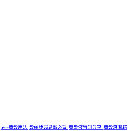
ovie養髮用法
髮絲脆弱易斷必買
養髮液實測分享
養髮液開箱