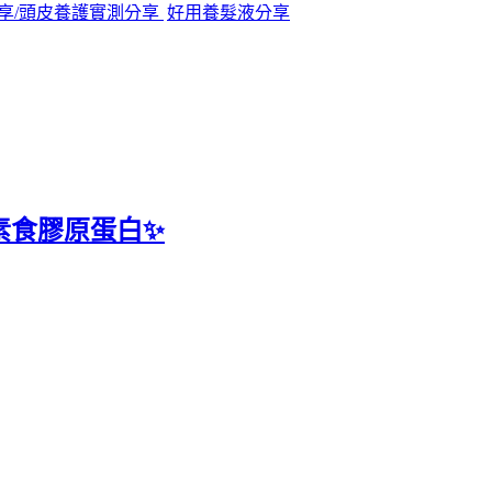
享/頭皮養護實測分享
好用養髮液分享
全素食膠原蛋白✨