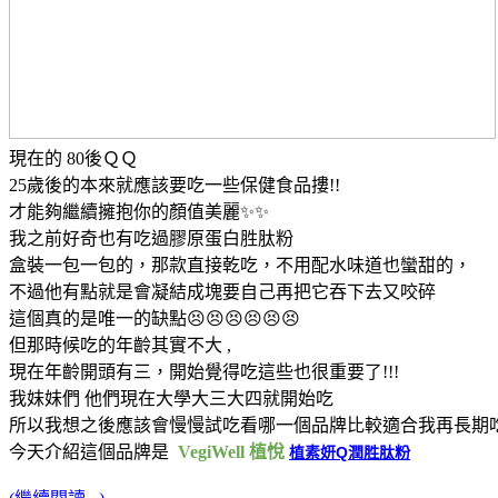
現在的 80後ＱＱ
25歲後的本來就應該要吃一些保健食品摟!!
才能夠繼續擁抱你的顏值美麗✨✨
我之前好奇也有吃過膠原蛋白胜肽粉
盒裝一包一包的，那款直接乾吃，不用配水味道也蠻甜的，
不過他有點就是會凝結成塊要自己再把它吞下去又咬碎
這個真的是唯一的缺點😣😣😣😣😣😣
但那時候吃的年齡其實不大 ,
現在年齡開頭有三，開始覺得吃這些也很重要了!!!
我妹妹們 他們現在大學大三大四就開始吃
所以我想之後應該會慢慢試吃看哪一個品牌比較適合我再長期
今天介紹這個品牌是
VegiWell 植悅
植素妍Q潤胜肽粉