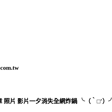
com.tw
文章 照片 影片一夕消失全網炸鍋 ╰（‵□′）