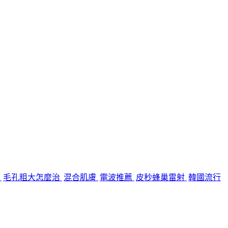
糧
毛孔粗大怎麼治
混合肌膚
電波推薦
皮秒蜂巢雷射
韓國流行