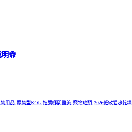
說明✿
薦寵物用品
寵物型KOL
推薦哪間醫美
寵物罐頭
2026低敏貓咪乾