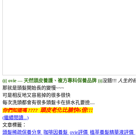
((( ovie — 天然頭皮養護、複方專科保養品牌 )))
沒錯!!!
人生的初
那就是頭髮開始長的變慢~~~
可是相反地又容易掉的很多很快
每次洗頭都會有很多頭髮卡在排水孔要撿....
頭皮老化比臉快6倍!!!
你們知道嗎 ????
(繼續閱讀...)
文章標籤：
頭髮稀疏保養分享
咖啡因養髮
ovie評價
植萃養髮精華液評價