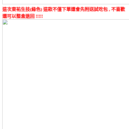
這次東祐生技(綠色) 這款不僅下單還會先附送試吃包 , 不喜歡
還可以整盒退回 !!!!!