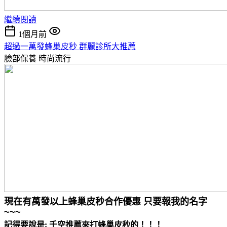
繼續閱讀
1個月前
超過一萬發蜂巢皮秒 群麗診所大推薦
臉部保養
時尚流行
現在有萬發以上蜂巢皮秒合作優惠 只要報我的名字
~~~
記得要說是: 千空推薦來打蜂巢皮秒的！！！