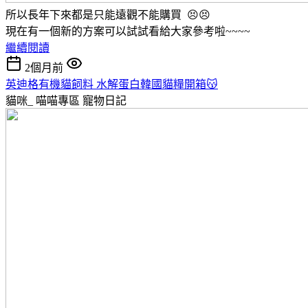
所以長年下來都是只能遠觀不能購買 😣😣
現在有一個新的方案可以試試看給大家參考啦~~~~
繼續閱讀
2個月前
英迪格有機貓飼料 水解蛋白韓國貓糧開箱😽
貓咪_ 喵喵專區
寵物日記