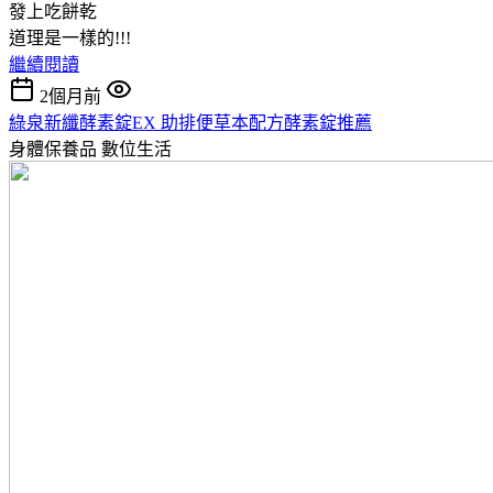
發上吃餅乾
道理是一樣的!!!
繼續閱讀
2個月前
綠泉新纖酵素錠EX 助排便草本配方酵素錠推薦
身體保養品
數位生活