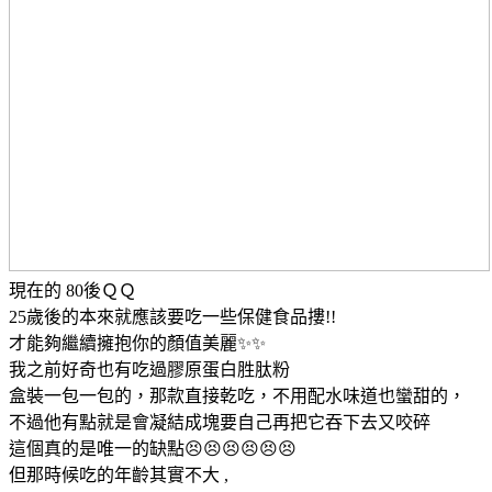
現在的 80後ＱＱ
25歲後的本來就應該要吃一些保健食品摟!!
才能夠繼續擁抱你的顏值美麗✨✨
我之前好奇也有吃過膠原蛋白胜肽粉
盒裝一包一包的，那款直接乾吃，不用配水味道也蠻甜的，
不過他有點就是會凝結成塊要自己再把它吞下去又咬碎
這個真的是唯一的缺點😣😣😣😣😣😣
但那時候吃的年齡其實不大 ,