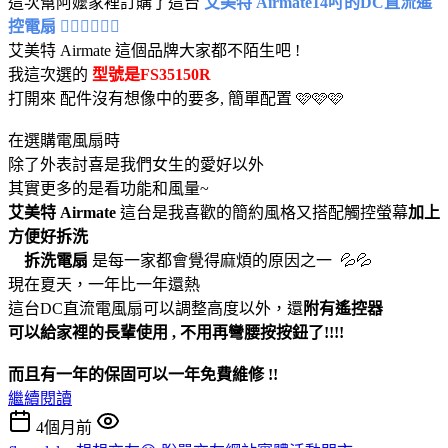
這次幫阿嬤家裡訂購了這台
艾美特 Airmate14吋的DC直流遙
控電扇 😶‍🌫️😶‍🌫️😶‍🌫️
艾美特 Airmate 這個品牌大家都不陌生吧 !
我這次選的
型號是FS35150R
打開來 配件沒有想像中的要多, 簡單配置 🩷🩷🩷
在選購電風扇時
除了外表討喜是我們女生的愛好以外
其實更多的是看功能和風量~
艾美特 Airmate
這台是我喜歡的簡約風格又搭配觸控螢幕
加上
方便好拆洗
拆洗電扇
是每一家都會覺得麻煩的原因之一 💦💦
現在夏天，一年比一年還熱
這台DC直流電風扇可以調整高度以外，還
附有遙控器
可以給家裡的長輩使用 , 不用再彎腰按按鈕了!!!!
而且有一年的保固可以一年免費維修 !!
繼續閱讀
4個月前