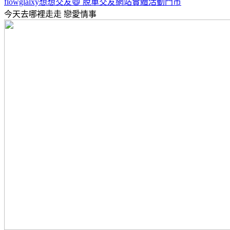
flowglalxy想想交友😄 脫單交友網站實體活動門市
今天去哪裡走走
戀愛情事