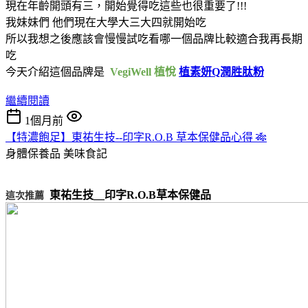
現在年齡開頭有三，開始覺得吃這些也很重要了!!!
我妹妹們 他們現在大學大三大四就開始吃
所以我想之後應該會慢慢試吃看哪一個品牌比較適合我再長期
吃
今天介紹這個品牌是
VegiWell 植悅
植素妍Q潤胜肽粉
繼續閱讀
1個月前
【特濃飽足】東祐生技--印字R.O.B 草本保健品心得 🎋
身體保養品
美味食記
東祐生技__印字R.O.B草本保健品
這次推薦