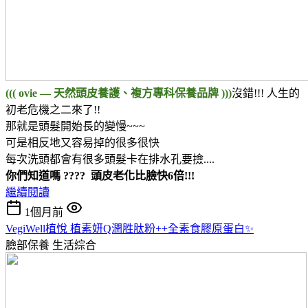
((( ovie — 天然頭皮養護、複方專科保養品牌 )))
沒錯!!! 人生的
初老危機之二來了!!
那就是頭髮開始長的變慢~~~
可是相反地又容易掉的很多很快
每次洗頭都會有很多頭髮卡在排水孔要撿....
你們知道嗎 ???? 頭皮老化比臉快6倍!!!
繼續閱讀
1個月前
VegiWell植悅 植素妍Q潤胜肽粉++全素食膠原蛋白✨
臉部保養
生活綜合