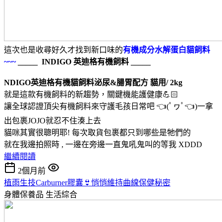
這次也是收尋好久才找到新口味的
有機成分水解蛋白貓飼料
~~~
_____ INDIGO 英迪格有機飼料 _____
NDIGO英迪格有機貓飼料泌尿&腸胃配方 貓用/ 2kg
就是這款有機飼料的新趨勢，關鍵機能護健康💪🏻
讓全球認證頂尖有機飼料來守護毛孩日常吧 👈(ﾟヮﾟ👈)一拿
出包裹JOJO就忍不住湊上去
貓咪其實很聰明耶! 每次取貨包裹都只到哪些是牠們的
就在我邊拍照時 , 一邊在旁邊一直鬼吼鬼叫的等我 XDDD
繼續閱讀
2個月前
植雨生技Carburner膠囊👙悄悄維持曲線保健秘密
身體保養品
生活綜合