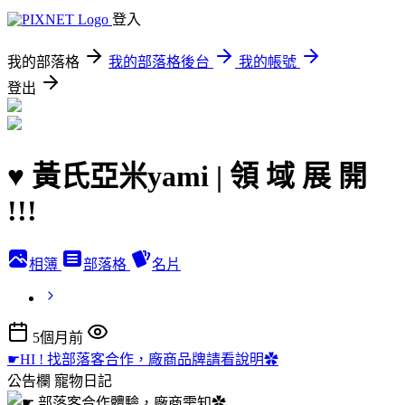
登入
我的部落格
我的部落格後台
我的帳號
登出
♥ 黃氏亞米yami | 領 域 展 開
!!!
相簿
部落格
名片
5個月前
☛HI ! 找部落客合作，廠商品牌請看說明✿
公告欄
寵物日記