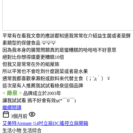
平常有在看我文章的應該都知道我常常在介紹益生菌或者是酵
素類型的保健食品 💡💡💡
因為我本身的腸胃問題真的是蠻糟糕的哈哈哈不好意思
絕對比你想得還要更糟糕10倍
但我又是常常在外的組屋族
所以平常也不會吃到什麼蔬菜或者是水果
通常我都喜歡拿澱粉或飲料來代替主食（；´д｀）ゞ
這次是有人推薦我試試看綠泉這個品牌
< 綠泉 >
品牌成立於2003年
讓我試試看 搞不好會有效φ(*￣0￣)
繼續閱讀
3個月前
艾美特Airmate |14吋立扇DC遙控立扇開箱
生活小物
生活綜合