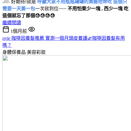
-////- 好期待!就是
呼籲大家不用瓶瓶罐罐的買維他命吃 這個只
需要一天撕一包
一次就到位~~~
不用怕東少一塊 , 西少一塊 吃
這個就忘了那個😓😓😓😓
繼續閱讀
1個月前
ovie 咖啡因養髮推薦 實測一個月頭皮養護🌿咖啡因養髮有用
嗎？
身體保養品
美容彩妝