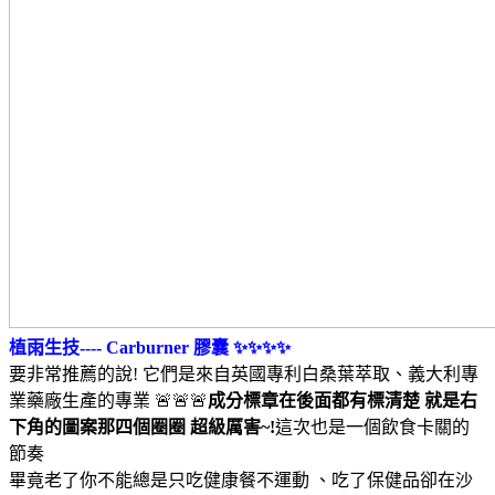
植雨生技---- Carburner 膠囊 ✨✨✨✨
要非常推薦的說! 它們是來自英國專利白桑葉萃取、義大利專
業藥廠生產的專業 🚨🚨🚨
成分標章在後面都有標清楚 就是右
下角的圖案那四個圈圈 超級厲害~!
這次也是一個飲食卡關的
節奏
畢竟老了你不能總是只吃健康餐不運動 、吃了保健品卻在沙