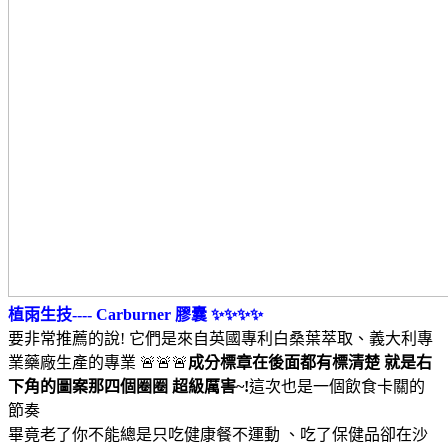
植雨生技---- Carburner 膠囊 ✨✨✨✨
要非常推薦的說! 它們是來自英國專利白桑葉萃取、義大利專
業藥廠生產的專業 🚨🚨🚨
成分標章在後面都有標清楚 就是右
下角的圖案那四個圈圈 超級厲害~!
這次也是一個飲食卡關的
節奏
畢竟老了你不能總是只吃健康餐不運動 、吃了保健品卻在沙