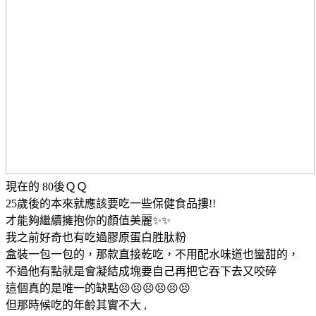
現在的 80後ＱＱ
25歲後的本來就應該要吃一些保健食品摟!!
才能夠繼續擁抱你的顏值美麗✨✨
我之前好奇也有吃過膠原蛋白胜肽粉
盒裝一包一包的，那款直接乾吃，不用配水味道也蠻甜的，
不過他有點就是會凝結成塊要自己再把它吞下去又咬碎
這個真的是唯一的缺點😣😣😣😣😣😣
但那時候吃的年齡其實不大 ,