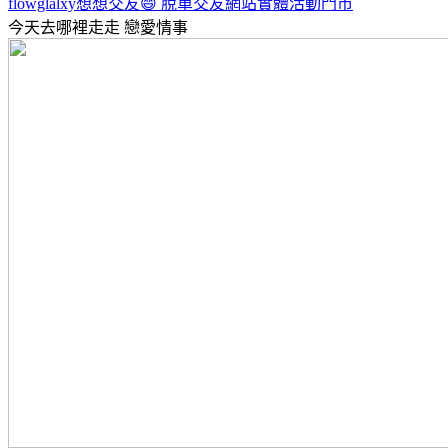
flowglalxy想想交友😄 脫單交友網站實體活動門市
今天去哪裡走走
戀愛情事