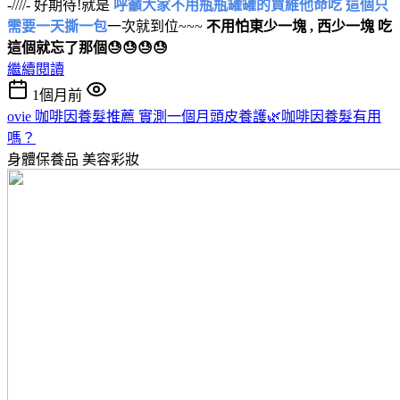
-////- 好期待!就是
呼籲大家不用瓶瓶罐罐的買維他命吃 這個只
需要一天撕一包
一次就到位~~~
不用怕東少一塊 , 西少一塊 吃
這個就忘了那個😓😓😓😓
繼續閱讀
1個月前
ovie 咖啡因養髮推薦 實測一個月頭皮養護🌿咖啡因養髮有用
嗎？
身體保養品
美容彩妝