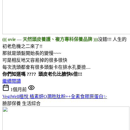
((( ovie — 天然頭皮養護、複方專科保養品牌 )))
沒錯!!! 人生的
初老危機之二來了!!
那就是頭髮開始長的變慢~~~
可是相反地又容易掉的很多很快
每次洗頭都會有很多頭髮卡在排水孔要撿....
你們知道嗎 ???? 頭皮老化比臉快6倍!!!
繼續閱讀
1個月前
VegiWell植悅 植素妍Q潤胜肽粉++全素食膠原蛋白✨
臉部保養
生活綜合