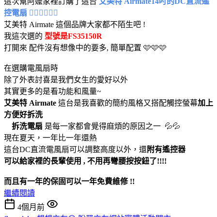
這次幫阿嬤家裡訂購了這台
艾美特 Airmate14吋的DC直流遙
控電扇 😶‍🌫️😶‍🌫️😶‍🌫️
艾美特 Airmate 這個品牌大家都不陌生吧 !
我這次選的
型號是FS35150R
打開來 配件沒有想像中的要多, 簡單配置 🩷🩷🩷
在選購電風扇時
除了外表討喜是我們女生的愛好以外
其實更多的是看功能和風量~
艾美特 Airmate
這台是我喜歡的簡約風格又搭配觸控螢幕
加上
方便好拆洗
拆洗電扇
是每一家都會覺得麻煩的原因之一 💦💦
現在夏天，一年比一年還熱
這台DC直流電風扇可以調整高度以外，還
附有遙控器
可以給家裡的長輩使用 , 不用再彎腰按按鈕了!!!!
而且有一年的保固可以一年免費維修 !!
繼續閱讀
4個月前