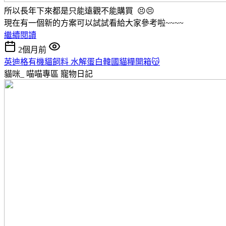
所以長年下來都是只能遠觀不能購買 😣😣
現在有一個新的方案可以試試看給大家參考啦~~~~
繼續閱讀
2個月前
英迪格有機貓飼料 水解蛋白韓國貓糧開箱😽
貓咪_ 喵喵專區
寵物日記