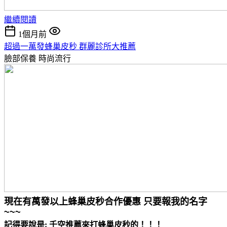
繼續閱讀
1個月前
超過一萬發蜂巢皮秒 群麗診所大推薦
臉部保養
時尚流行
現在有萬發以上蜂巢皮秒合作優惠 只要報我的名字
~~~
記得要說是: 千空推薦來打蜂巢皮秒的！！！