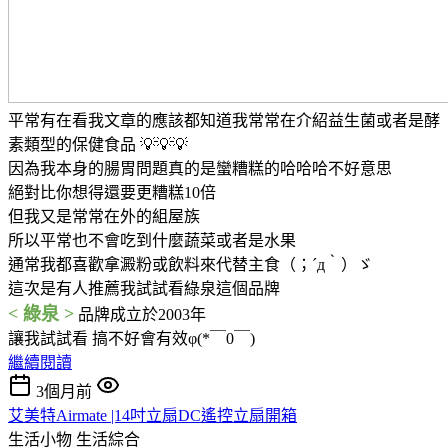
平常有在看我文章的應該都知道我常常在介紹益生菌或者是酵
素類型的保健食品 💡💡💡
因為我本身的腸胃問題真的是蠻糟糕的哈哈哈不好意思
絕對比你想得還要更糟糕10倍
但我又是常常在外的組屋族
所以平常也不會吃到什麼蔬菜或者是水果
通常我都喜歡拿澱粉或飲料來代替主食（；´д｀）ゞ
這次是有人推薦我試試看綠泉這個品牌
< 綠泉 >
品牌成立於2003年
讓我試試看 搞不好會有效φ(*￣0￣)
繼續閱讀
3個月前
艾美特Airmate |14吋立扇DC遙控立扇開箱
生活小物
生活綜合