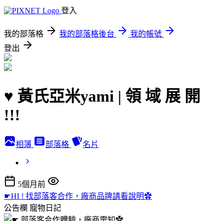
登入
我的部落格
我的部落格後台
我的帳號
登出
♥ 黃氏亞米yami | 領 域 展 開
!!!
相簿
部落格
名片
5個月前
☛HI ! 找部落客合作，廠商品牌請看說明✿
公告欄
寵物日記