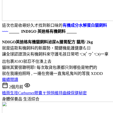
這次也是收尋好久才找到新口味的
有機成分水解蛋白貓飼料
~~~
_____ INDIGO 英迪格有機飼料 _____
NDIGO英迪格有機貓飼料泌尿&腸胃配方 貓用/ 2kg
就是這款有機飼料的新趨勢，關鍵機能護健康💪🏻
讓全球認證頂尖有機飼料來守護毛孩日常吧 👈(ﾟヮﾟ👈)一拿
出包裹JOJO就忍不住湊上去
貓咪其實很聰明耶! 每次取貨包裹都只到哪些是牠們的
就在我邊拍照時 , 一邊在旁邊一直鬼吼鬼叫的等我 XDDD
繼續閱讀
2個月前
植雨生技Carburner膠囊👙悄悄維持曲線保健秘密
身體保養品
生活綜合