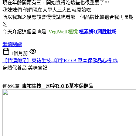
現在年齡開頭有三，開始覺得吃這些也很重要了!!!
我妹妹們 他們現在大學大三大四就開始吃
所以我想之後應該會慢慢試吃看哪一個品牌比較適合我再長期
吃
今天介紹這個品牌是
VegiWell 植悅
植素妍Q潤胜肽粉
繼續閱讀
1個月前
【特濃飽足】東祐生技--印字R.O.B 草本保健品心得 🎋
身體保養品
美味食記
東祐生技__印字R.O.B草本保健品
這次推薦