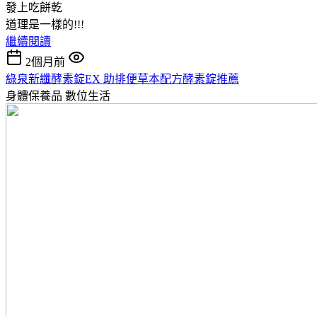
發上吃餅乾
道理是一樣的!!!
繼續閱讀
2個月前
綠泉新纖酵素錠EX 助排便草本配方酵素錠推薦
身體保養品
數位生活