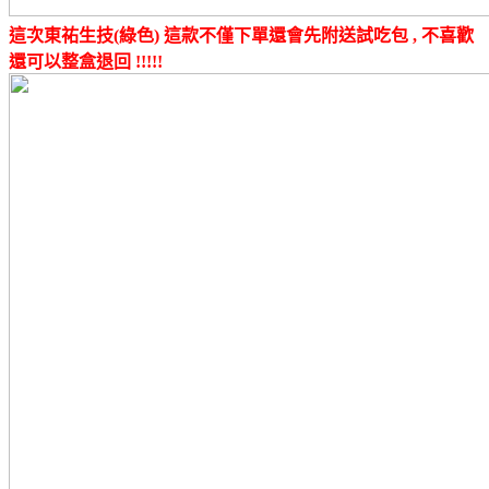
這次東祐生技(綠色) 這款不僅下單還會先附送試吃包 , 不喜歡
還可以整盒退回 !!!!!