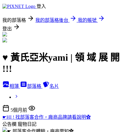
登入
我的部落格
我的部落格後台
我的帳號
登出
♥ 黃氏亞米yami | 領 域 展 開
!!!
相簿
部落格
名片
5個月前
☛HI ! 找部落客合作，廠商品牌請看說明✿
公告欄
寵物日記