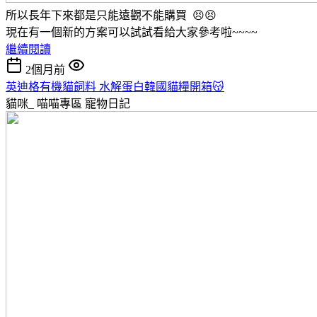
所以長年下來都是只能遠觀不能購買 😣😣
現在有一個新的方案可以試試看給大家參考啦~~~~
繼續閱讀
2個月前
英迪格有機貓飼料 水解蛋白韓國貓糧開箱😽
貓咪_ 喵喵專區
寵物日記