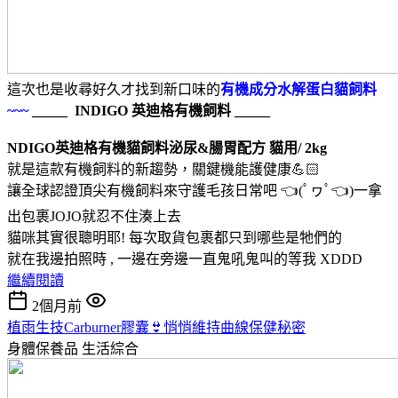
這次也是收尋好久才找到新口味的
有機成分水解蛋白貓飼料
~~~
_____ INDIGO 英迪格有機飼料 _____
NDIGO英迪格有機貓飼料泌尿&腸胃配方 貓用/ 2kg
就是這款有機飼料的新趨勢，關鍵機能護健康💪🏻
讓全球認證頂尖有機飼料來守護毛孩日常吧 👈(ﾟヮﾟ👈)一拿
出包裹JOJO就忍不住湊上去
貓咪其實很聰明耶! 每次取貨包裹都只到哪些是牠們的
就在我邊拍照時 , 一邊在旁邊一直鬼吼鬼叫的等我 XDDD
繼續閱讀
2個月前
植雨生技Carburner膠囊👙悄悄維持曲線保健秘密
身體保養品
生活綜合