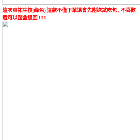
這次東祐生技(綠色) 這款不僅下單還會先附送試吃包 , 不喜歡
還可以整盒退回 !!!!!