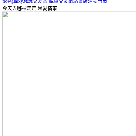
flowglalxy想想交友😄 脫單交友網站實體活動門市
今天去哪裡走走
戀愛情事