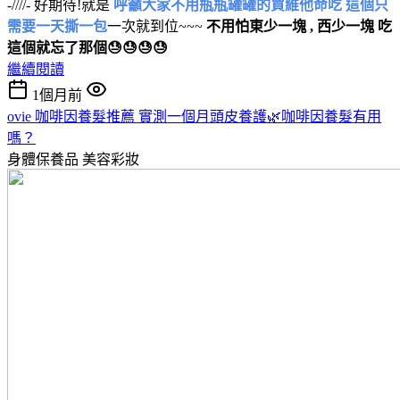
-////- 好期待!就是
呼籲大家不用瓶瓶罐罐的買維他命吃 這個只
需要一天撕一包
一次就到位~~~
不用怕東少一塊 , 西少一塊 吃
這個就忘了那個😓😓😓😓
繼續閱讀
1個月前
ovie 咖啡因養髮推薦 實測一個月頭皮養護🌿咖啡因養髮有用
嗎？
身體保養品
美容彩妝