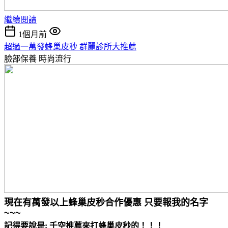
繼續閱讀
1個月前
超過一萬發蜂巢皮秒 群麗診所大推薦
臉部保養
時尚流行
現在有萬發以上蜂巢皮秒合作優惠 只要報我的名字
~~~
記得要說是: 千空推薦來打蜂巢皮秒的！！！