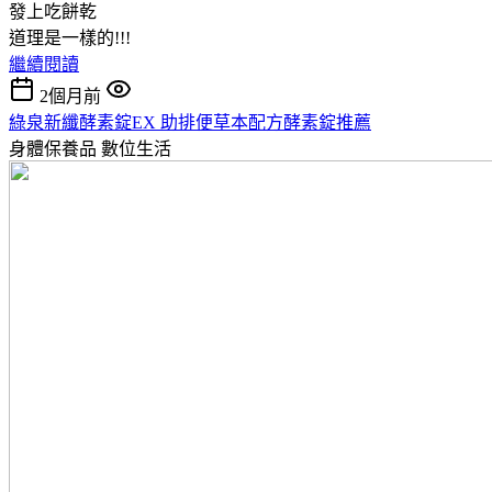
發上吃餅乾
道理是一樣的!!!
繼續閱讀
2個月前
綠泉新纖酵素錠EX 助排便草本配方酵素錠推薦
身體保養品
數位生活