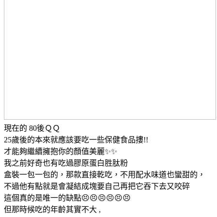
現在的 80後ＱＱ
25歲後的本來就應該要吃一些保健食品摟!!
才能夠繼續擁抱你的顏值美麗✨✨
我之前好奇也有吃過膠原蛋白胜肽粉
盒裝一包一包的，那款直接乾吃，不用配水味道也蠻甜的，
不過他有點就是會凝結成塊要自己再把它吞下去又咬碎
這個真的是唯一的缺點😣😣😣😣😣😣
但那時候吃的年齡其實不大 ,