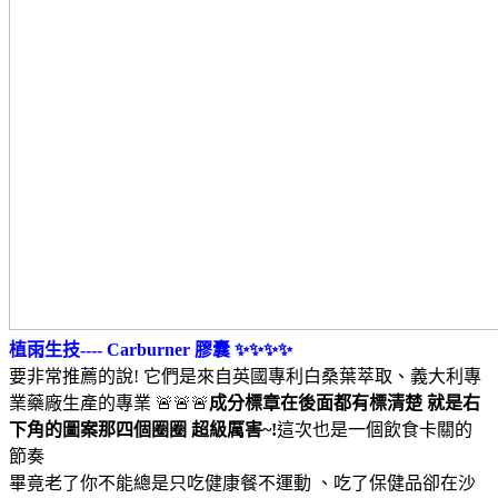
植雨生技---- Carburner 膠囊 ✨✨✨✨
要非常推薦的說! 它們是來自英國專利白桑葉萃取、義大利專
業藥廠生產的專業 🚨🚨🚨
成分標章在後面都有標清楚 就是右
下角的圖案那四個圈圈 超級厲害~!
這次也是一個飲食卡關的
節奏
畢竟老了你不能總是只吃健康餐不運動 、吃了保健品卻在沙