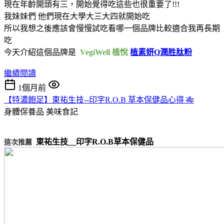
現在年齡開頭有三，開始覺得吃這些也很重要了!!!
我妹妹們 他們現在大學大三大四就開始吃
所以我想之後應該會慢慢試吃看哪一個品牌比較適合我再長期
吃
今天介紹這個品牌是
VegiWell 植悅
植素妍Q潤胜肽粉
繼續閱讀
1個月前
【特濃飽足】東祐生技--印字R.O.B 草本保健品心得 🎋
身體保養品
美味食記
東祐生技__印字R.O.B草本保健品
這次推薦