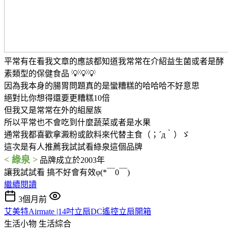
平常有在看我文章的應該都知道我常常在介紹益生菌或者是酵
素類型的保健食品 💡💡💡
因為我本身的腸胃問題真的是蠻糟糕的哈哈哈不好意思
絕對比你想得還要更糟糕10倍
但我又是常常在外的組屋族
所以平常也不會吃到什麼蔬菜或者是水果
通常我都喜歡拿澱粉或飲料來代替主食（；´д｀）ゞ
這次是有人推薦我試試看綠泉這個品牌
< 綠泉 >
品牌成立於2003年
讓我試試看 搞不好會有效φ(*￣0￣)
繼續閱讀
3個月前
艾美特Airmate |14吋立扇DC遙控立扇開箱
生活小物
生活綜合