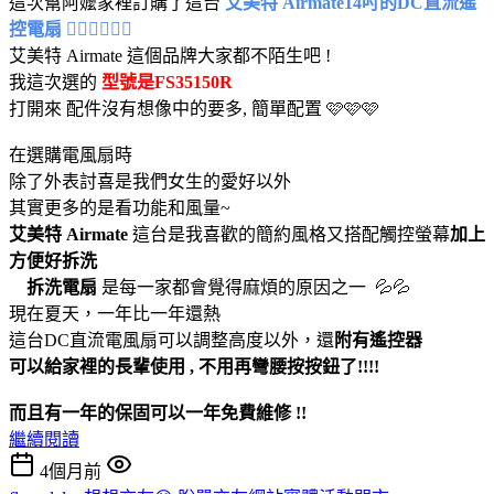
這次幫阿嬤家裡訂購了這台
艾美特 Airmate14吋的DC直流遙
控電扇 😶‍🌫️😶‍🌫️😶‍🌫️
艾美特 Airmate 這個品牌大家都不陌生吧 !
我這次選的
型號是FS35150R
打開來 配件沒有想像中的要多, 簡單配置 🩷🩷🩷
在選購電風扇時
除了外表討喜是我們女生的愛好以外
其實更多的是看功能和風量~
艾美特 Airmate
這台是我喜歡的簡約風格又搭配觸控螢幕
加上
方便好拆洗
拆洗電扇
是每一家都會覺得麻煩的原因之一 💦💦
現在夏天，一年比一年還熱
這台DC直流電風扇可以調整高度以外，還
附有遙控器
可以給家裡的長輩使用 , 不用再彎腰按按鈕了!!!!
而且有一年的保固可以一年免費維修 !!
繼續閱讀
4個月前