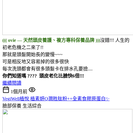
((( ovie — 天然頭皮養護、複方專科保養品牌 )))
沒錯!!! 人生的
初老危機之二來了!!
那就是頭髮開始長的變慢~~~
可是相反地又容易掉的很多很快
每次洗頭都會有很多頭髮卡在排水孔要撿....
你們知道嗎 ???? 頭皮老化比臉快6倍!!!
繼續閱讀
1個月前
VegiWell植悅 植素妍Q潤胜肽粉++全素食膠原蛋白✨
臉部保養
生活綜合