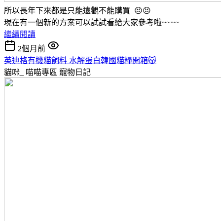
所以長年下來都是只能遠觀不能購買 😣😣
現在有一個新的方案可以試試看給大家參考啦~~~~
繼續閱讀
2個月前
英迪格有機貓飼料 水解蛋白韓國貓糧開箱😽
貓咪_ 喵喵專區
寵物日記