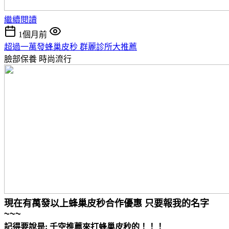
繼續閱讀
1個月前
超過一萬發蜂巢皮秒 群麗診所大推薦
臉部保養
時尚流行
現在有萬發以上蜂巢皮秒合作優惠 只要報我的名字
~~~
記得要說是: 千空推薦來打蜂巢皮秒的！！！