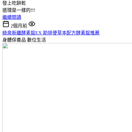
發上吃餅乾
道理是一樣的!!!
繼續閱讀
2個月前
綠泉新纖酵素錠EX 助排便草本配方酵素錠推薦
身體保養品
數位生活