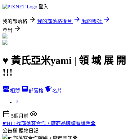
登入
我的部落格
我的部落格後台
我的帳號
登出
♥ 黃氏亞米yami | 領 域 展 開
!!!
相簿
部落格
名片
5個月前
☛HI ! 找部落客合作，廠商品牌請看說明✿
公告欄
寵物日記