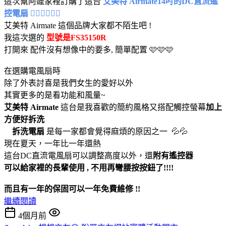
這次幫阿嬤家裡訂購了這台
艾美特 Airmate14吋的DC直流遙
控電扇 😶‍🌫️😶‍🌫️😶‍🌫️
艾美特 Airmate 這個品牌大家都不陌生吧 !
我這次選的
型號是FS35150R
打開來 配件沒有想像中的要多, 簡單配置 🩷🩷🩷
在選購電風扇時
除了外表討喜是我們女生的愛好以外
其實更多的是看功能和風量~
艾美特 Airmate
這台是我喜歡的簡約風格又搭配觸控螢幕
加上
方便好拆洗
拆洗電扇
是每一家都會覺得麻煩的原因之一 💦💦
現在夏天，一年比一年還熱
這台DC直流電風扇可以調整高度以外，還
附有遙控器
可以給家裡的長輩使用 , 不用再彎腰按按鈕了!!!!
而且有一年的保固可以一年免費維修 !!
繼續閱讀
4個月前