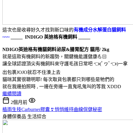
這次也是收尋好久才找到新口味的
有機成分水解蛋白貓飼料
~~~
_____ INDIGO 英迪格有機飼料 _____
NDIGO英迪格有機貓飼料泌尿&腸胃配方 貓用/ 2kg
就是這款有機飼料的新趨勢，關鍵機能護健康💪🏻
讓全球認證頂尖有機飼料來守護毛孩日常吧 👈(ﾟヮﾟ👈)一拿
出包裹JOJO就忍不住湊上去
貓咪其實很聰明耶! 每次取貨包裹都只到哪些是牠們的
就在我邊拍照時 , 一邊在旁邊一直鬼吼鬼叫的等我 XDDD
繼續閱讀
2個月前
植雨生技Carburner膠囊👙悄悄維持曲線保健秘密
身體保養品
生活綜合