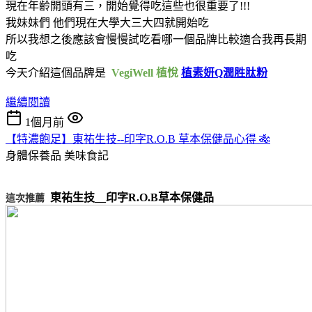
現在年齡開頭有三，開始覺得吃這些也很重要了!!!
我妹妹們 他們現在大學大三大四就開始吃
所以我想之後應該會慢慢試吃看哪一個品牌比較適合我再長期
吃
今天介紹這個品牌是
VegiWell 植悅
植素妍Q潤胜肽粉
繼續閱讀
1個月前
【特濃飽足】東祐生技--印字R.O.B 草本保健品心得 🎋
身體保養品
美味食記
東祐生技__印字R.O.B草本保健品
這次推薦