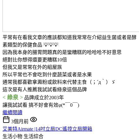
平常有在看我文章的應該都知道我常常在介紹益生菌或者是酵
素類型的保健食品 💡💡💡
因為我本身的腸胃問題真的是蠻糟糕的哈哈哈不好意思
絕對比你想得還要更糟糕10倍
但我又是常常在外的組屋族
所以平常也不會吃到什麼蔬菜或者是水果
通常我都喜歡拿澱粉或飲料來代替主食（；´д｀）ゞ
這次是有人推薦我試試看綠泉這個品牌
< 綠泉 >
品牌成立於2003年
讓我試試看 搞不好會有效φ(*￣0￣)
繼續閱讀
3個月前
艾美特Airmate |14吋立扇DC遙控立扇開箱
生活小物
生活綜合