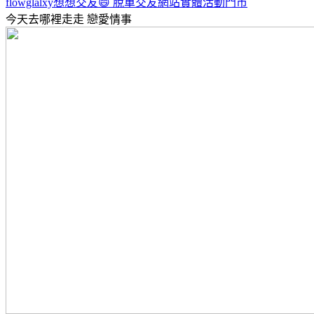
flowglalxy想想交友😄 脫單交友網站實體活動門市
今天去哪裡走走
戀愛情事