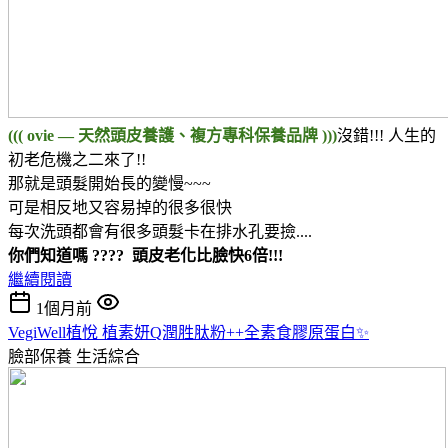
((( ovie — 天然頭皮養護、複方專科保養品牌 )))
沒錯!!! 人生的
初老危機之二來了!!
那就是頭髮開始長的變慢~~~
可是相反地又容易掉的很多很快
每次洗頭都會有很多頭髮卡在排水孔要撿....
你們知道嗎 ???? 頭皮老化比臉快6倍!!!
繼續閱讀
1個月前
VegiWell植悅 植素妍Q潤胜肽粉++全素食膠原蛋白✨
臉部保養
生活綜合