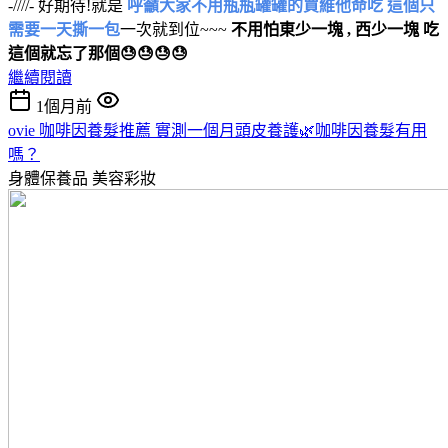
-////- 好期待!就是
呼籲大家不用瓶瓶罐罐的買維他命吃 這個只
需要一天撕一包
一次就到位~~~
不用怕東少一塊 , 西少一塊 吃
這個就忘了那個😓😓😓😓
繼續閱讀
1個月前
ovie 咖啡因養髮推薦 實測一個月頭皮養護🌿咖啡因養髮有用
嗎？
身體保養品
美容彩妝