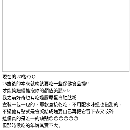
現在的 80後ＱＱ
25歲後的本來就應該要吃一些保健食品摟!!
才能夠繼續擁抱你的顏值美麗✨✨
我之前好奇也有吃過膠原蛋白胜肽粉
盒裝一包一包的，那款直接乾吃，不用配水味道也蠻甜的，
不過他有點就是會凝結成塊要自己再把它吞下去又咬碎
這個真的是唯一的缺點😣😣😣😣😣😣
但那時候吃的年齡其實不大 ,