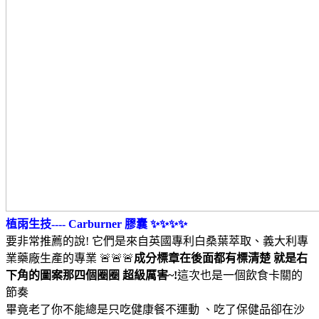
植雨生技---- Carburner 膠囊 ✨✨✨✨
要非常推薦的說! 它們是來自英國專利白桑葉萃取、義大利專
業藥廠生產的專業 🚨🚨🚨
成分標章在後面都有標清楚 就是右
下角的圖案那四個圈圈 超級厲害~!
這次也是一個飲食卡關的
節奏
畢竟老了你不能總是只吃健康餐不運動 、吃了保健品卻在沙