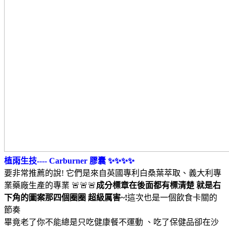
植雨生技---- Carburner 膠囊 ✨✨✨✨
要非常推薦的說! 它們是來自英國專利白桑葉萃取、義大利專
業藥廠生產的專業 🚨🚨🚨
成分標章在後面都有標清楚 就是右
下角的圖案那四個圈圈 超級厲害~!
這次也是一個飲食卡關的
節奏
畢竟老了你不能總是只吃健康餐不運動 、吃了保健品卻在沙