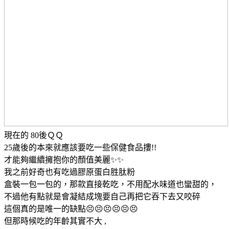
現在的 80後ＱＱ
25歲後的本來就應該要吃一些保健食品摟!!
才能夠繼續擁抱你的顏值美麗✨✨
我之前好奇也有吃過膠原蛋白胜肽粉
盒裝一包一包的，那款直接乾吃，不用配水味道也蠻甜的，
不過他有點就是會凝結成塊要自己再把它吞下去又咬碎
這個真的是唯一的缺點😣😣😣😣😣😣
但那時候吃的年齡其實不大 ,