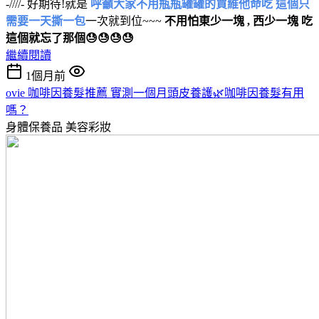
-////- 好期待!就是
呼籲大家不用瓶瓶罐罐的買維他命吃 這個只
需要一天撕一包
一次就到位~~~
不用怕東少一塊 , 西少一塊 吃
這個就忘了那個😓😓😓😓
繼續閱讀
1個月前
ovie 咖啡因養髮推薦 實測一個月頭皮養護🌿咖啡因養髮有用
嗎？
身體保養品
美容彩妝