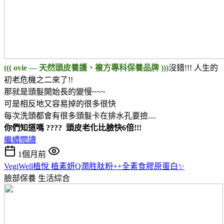
((( ovie — 天然頭皮養護、複方專科保養品牌 )))
沒錯!!! 人生的
初老危機之二來了!!
那就是頭髮開始長的變慢~~~
可是相反地又容易掉的很多很快
每次洗頭都會有很多頭髮卡在排水孔要撿....
你們知道嗎 ???? 頭皮老化比臉快6倍!!!
繼續閱讀
1個月前
VegiWell植悅 植素妍Q潤胜肽粉++全素食膠原蛋白✨
臉部保養
生活綜合