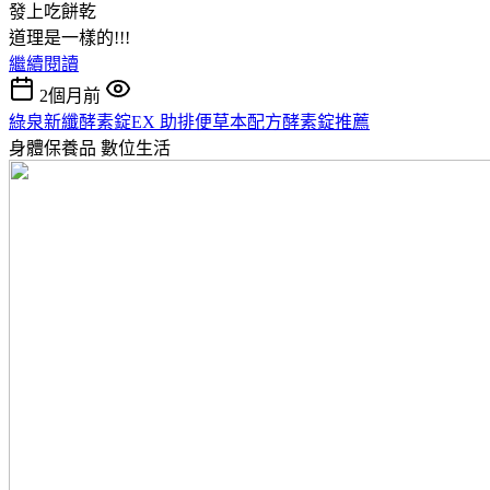
發上吃餅乾
道理是一樣的!!!
繼續閱讀
2個月前
綠泉新纖酵素錠EX 助排便草本配方酵素錠推薦
身體保養品
數位生活