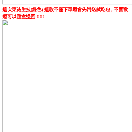
這次東祐生技(綠色) 這款不僅下單還會先附送試吃包 , 不喜歡
還可以整盒退回 !!!!!