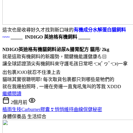
這次也是收尋好久才找到新口味的
有機成分水解蛋白貓飼料
~~~
_____ INDIGO 英迪格有機飼料 _____
NDIGO英迪格有機貓飼料泌尿&腸胃配方 貓用/ 2kg
就是這款有機飼料的新趨勢，關鍵機能護健康💪🏻
讓全球認證頂尖有機飼料來守護毛孩日常吧 👈(ﾟヮﾟ👈)一拿
出包裹JOJO就忍不住湊上去
貓咪其實很聰明耶! 每次取貨包裹都只到哪些是牠們的
就在我邊拍照時 , 一邊在旁邊一直鬼吼鬼叫的等我 XDDD
繼續閱讀
2個月前
植雨生技Carburner膠囊👙悄悄維持曲線保健秘密
身體保養品
生活綜合