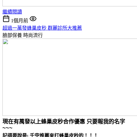
繼續閱讀
1個月前
超過一萬發蜂巢皮秒 群麗診所大推薦
臉部保養
時尚流行
現在有萬發以上蜂巢皮秒合作優惠 只要報我的名字
~~~
記得要說是: 千空推薦來打蜂巢皮秒的！！！