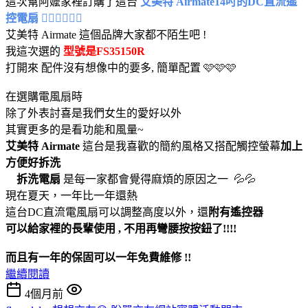
這次幫阿嬤家裡訂購了這台
艾美特 Airmate14吋的DC直流遙
控電扇 😶‍🌫️😶‍🌫️😶‍🌫️
艾美特 Airmate 這個品牌大家都不陌生吧 !
我這次選的
型號是FS35150R
打開來 配件沒有想像中的要多, 簡單配置 🩷🩷🩷
在選購電風扇時
除了外表討喜是我們女生的愛好以外
其實更多的是看功能和風量~
艾美特 Airmate
這台是我喜歡的簡約風格又搭配觸控螢幕
加上
方便好拆洗
拆洗電扇
是每一家都會覺得麻煩的原因之一 💦💦
現在夏天，一年比一年還熱
這台DC直流電風扇可以調整高度以外，還
附有遙控器
可以給家裡的長輩使用 , 不用再彎腰按按鈕了!!!!
而且有一年的保固可以一年免費維修 !!
繼續閱讀
4個月前