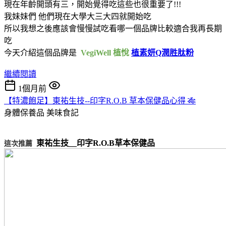
現在年齡開頭有三，開始覺得吃這些也很重要了!!!
我妹妹們 他們現在大學大三大四就開始吃
所以我想之後應該會慢慢試吃看哪一個品牌比較適合我再長期
吃
今天介紹這個品牌是
VegiWell 植悅
植素妍Q潤胜肽粉
繼續閱讀
1個月前
【特濃飽足】東祐生技--印字R.O.B 草本保健品心得 🎋
身體保養品
美味食記
東祐生技__印字R.O.B草本保健品
這次推薦