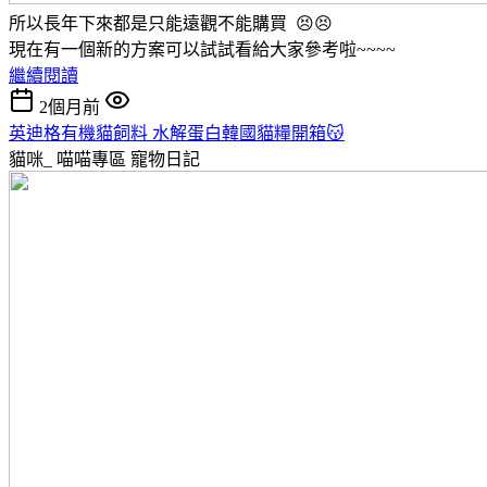
所以長年下來都是只能遠觀不能購買 😣😣
現在有一個新的方案可以試試看給大家參考啦~~~~
繼續閱讀
2個月前
英迪格有機貓飼料 水解蛋白韓國貓糧開箱😽
貓咪_ 喵喵專區
寵物日記