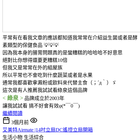
平常有在看我文章的應該都知道我常常在介紹益生菌或者是酵
素類型的保健食品 💡💡💡
因為我本身的腸胃問題真的是蠻糟糕的哈哈哈不好意思
絕對比你想得還要更糟糕10倍
但我又是常常在外的組屋族
所以平常也不會吃到什麼蔬菜或者是水果
通常我都喜歡拿澱粉或飲料來代替主食（；´д｀）ゞ
這次是有人推薦我試試看綠泉這個品牌
< 綠泉 >
品牌成立於2003年
讓我試試看 搞不好會有效φ(*￣0￣)
繼續閱讀
3個月前
艾美特Airmate |14吋立扇DC遙控立扇開箱
生活小物
生活綜合