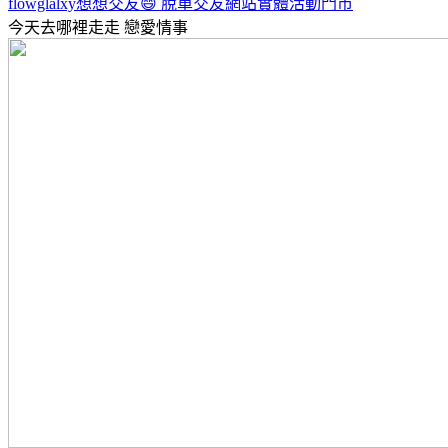
flowglalxy想想交友😄 脫單交友網站實體活動門市
今天去哪裡走走
戀愛情事