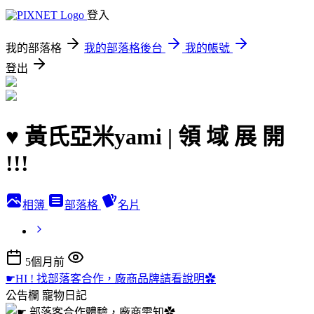
登入
我的部落格
我的部落格後台
我的帳號
登出
♥ 黃氏亞米yami | 領 域 展 開
!!!
相簿
部落格
名片
5個月前
☛HI ! 找部落客合作，廠商品牌請看說明✿
公告欄
寵物日記