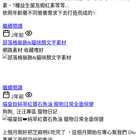
素、7種益生菌及蝦紅素等等...
依照年齡層不同營養需求下去打造而成的✨
繼續閱讀
2年前
部落格裝飾&貓咪顏文字素材
網路素材
收藏嗜好
​​
繼續閱讀
2年前
喵皇奴純萃紅寶石魚油 寵物日常全面保健
狗狗_ 汪汪專區
寵物日記
上個月剛好把芝麻明E吃完了 ，這個月開始在專心幫我們 Dio
準備了兩個月份的魚油