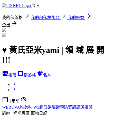
登入
我的部落格
我的部落格後台
我的帳號
登出
♥ 黃氏亞米yami | 領 域 展 開
!!!
相簿
部落格
名片
2年前
WERUVA唯美味 Wx超低磷貓罐預防腎貓罐頭推薦
貓咪_ 喵喵專區
寵物日記