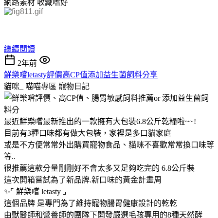
網路素材
收藏嗜好
繼續閱讀
2年前
鮮樂嚐letasty評價高CP值添加益生菌飼料分享
貓咪_ 喵喵專區
寵物日記
最近鮮樂嚐最新推出的一款擁有大包裝6.8公斤乾糧啦~~!
目前有3種口味都有做大包裝，家裡是多口貓家庭
或是不方便常常外出購買寵物食品、貓咪不喜歡常常換口味等
等..
很推薦這款分量剛剛好不會太多又足夠吃完的 6.8公斤裝
這次開箱嘗試為了新品牌.新口味的黃金計畫周
✨⌜ 鮮樂嚐 letasty ⌟
這個品牌 是專門為了維持寵物腸胃健康設計的乾乾
由獸醫師和營養師的團隊下開發嚴選毛孩專用的8種天然酵