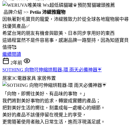
品牌介紹 >>
Petiia 沛緹雅寵物
因執著對毛寶貝的寵愛，沛緹雅致力於從全球各地寵物展中尋
找優質產品✅
希望台灣的朋友有機會與歐美、日本同步享用好的東西
這過程當然不是件容易事，感謝品牌一路堅持，因為知道寶貝
值得🥰
繼續閱讀
2年前
SOTHING 向物可伸縮烘鞋器-環 雨天必備神器☔
居家3C電器家具
家居佈置
「向物，即嚮往美好、有品味的事物 。」
我們將對美好事物的追求，轉變成實體的產品；
把對美好生活的嚮往，刻畫成每一處暖心的細節。
美好的產品不該僅停留在視覺上的享受，
更需隨著使用者融入日常生活，進而浮現滿足感。