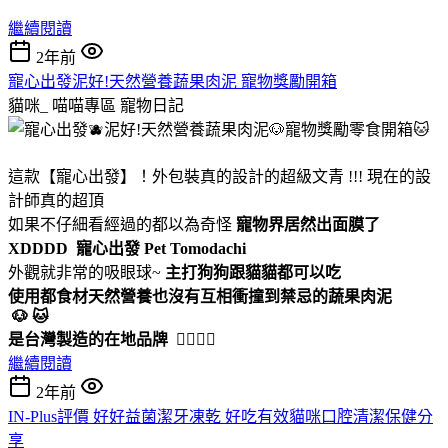
繼續閱讀
2年前
寵心出發泥好!天然營養蔬果肉泥 寵物獎勵開箱
貓咪_ 喵喵專區
寵物日記
這款【寵心出發】！外包裝真的設計的超級文青 !!! 現在的設
計師真的超頂
如果不仔細看經過的都以為奇怪
寵物界居然出面膜了
XDDDD
寵心出發 Pet Tomodachi
外觀就非常的吸眼球~
主打狗狗跟貓貓都可以吃
使用都食材天然營養也沒有互相衝撞到禁忌的蔬果肉泥
🐶 🐱
是台灣製造的在地品牌
🙋‍♀️🙋‍♂️
繼續閱讀
2年前
IN-Plus評價 好好益菌潔牙凍乾 好吃有效貓咪口腔清潔保健分
享