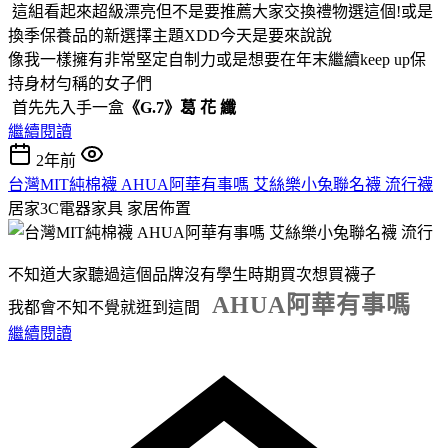
這組看起來超級漂亮但不是要推薦大家交換禮物選這個!或是
換季保養品的新選擇主題XDD今天是要來說說
像我一樣擁有非常堅定自制力或是想要在年末繼續keep up保
持身材勻稱的女子們
首先先入手一盒
《G.7》葛 花 纖
繼續閱讀
2年前
台灣MIT純棉襪 AHUA阿華有事嗎 艾絲樂小兔聯名襪 流行襪
居家3C電器家具
家居佈置
不知道大家聽過這個品牌沒有學生時期買次想買襪子
AHUA阿華有事嗎
我都會不知不覺就逛到這間
繼續閱讀