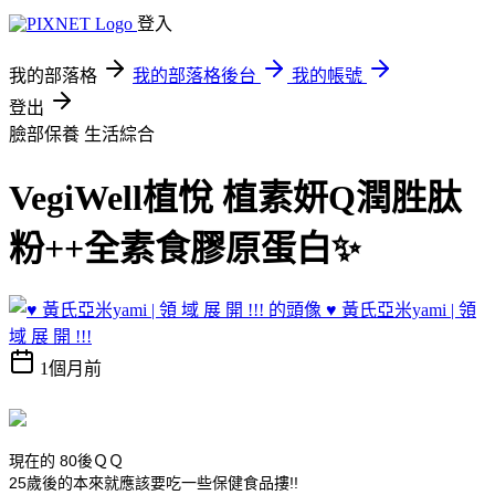
登入
我的部落格
我的部落格後台
我的帳號
登出
臉部保養
生活綜合
VegiWell植悅 植素妍Q潤胜肽
粉++全素食膠原蛋白✨
♥ 黃氏亞米yami | 領
域 展 開 !!!
1個月前
現在的 80後ＱＱ
25歲後的本來就應該要吃一些保健食品摟!!