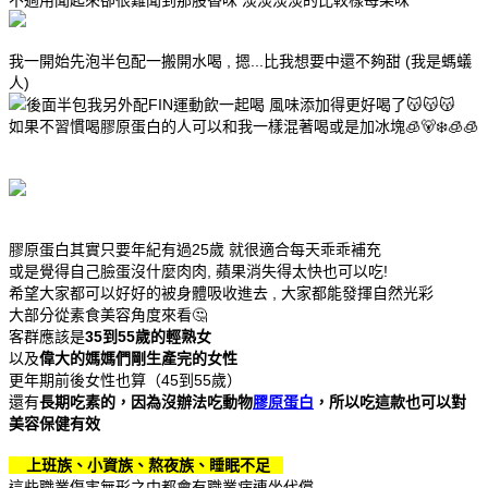
我一開始先泡半包配一搬開水喝 , 摁...比我想要中還不夠甜 (我是螞蟻
人)
後面半包我另外配FIN運動飲一起喝 風味添加得更好喝了😽😽😽
如果不習慣喝膠原蛋白的人可以和我一樣混著喝或是加冰塊🧊🐻‍❄️🧊🧊
膠原蛋白其實只要年紀有過25歲 就很適合每天乖乖補充
或是覺得自己臉蛋沒什麼肉肉, 蘋果消失得太快也可以吃!
希望大家都可以好好的被身體吸收進去 , 大家都能發揮自然光彩
大部分從素食美容角度來看🤔
客群應該是
35到55歲的輕熟女
以及
偉大的媽媽們剛生產完的女性
更年期前後女性也算（45到55歲）
還有
長期吃素的，因為沒辦法吃動物
膠原蛋白
，所以吃這款也可以對
美容保健有效
上班族、小資族、熬夜族、睡眠不足
這些職業傷害無形之中都會有職業病連坐代償