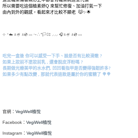
所以需要吃這個植素妍Q 來幫忙修復、加油打氣一下
由內到外的觀感，看起來才比較不顯老 😽✨🌟
⊹ ⁺☁️ ꕊ🍧 ꕊ💿 𓏥 ･◦∴*🏳️‍⚧️‡ ⸝⸝⸝ 🎧ꕊ🍧 ꕊ💿 𓏥
吃完一盒後 你可以感受一下手、臉是否有比較滑嫩 ?
如果上妝前不塗妝前乳 , 還會脫皮浮粉嗎 ?
長期做光療美甲的水水們, 凹凹看指甲是否變得強韌許多?
如果多少有點改變 , 那就代表這款是屬於你的蜜糖了 🍭🍭
官網：
VegiWell植悅
Facebook：
VegiWell植悅
Instagram：
VegiWell植悅