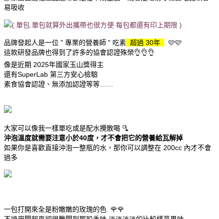
易吸收
( 單包.單包就算外出攜帶也很方便 每包都還有印上期限 )
品牌發起人是一位 " 專業的營養師 " 吃素
超過 30年
🩷🩷
這款研發品牌也得到了許多的協會認證殊榮👌👌👌
像是近期 2025年國家玉山獎得主
還有SuperLab 第三方安心檢驗
素食協會認證、無添加認證等等……
大家可以像我一樣單吃或是配水攪散喝 🫗
沖泡溫度就需要注意小於40度，才不會把它的營養給瓦解掉
如果你是喜歡直接沖泡一整瓶的水，那你可以調整在 200cc
內才不會
過多
一包打開來全是粉嫩嫩的玫瑰的色 🌹🌹
不過用聞起來卻很難聞到那股香味 淡淡淡淡的比較樣苺果味