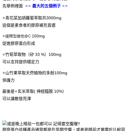
先舉例裡面
⭐⭐
最大的五個例子
⭐⭐
⭐青花菜加胡蘿蔔萃取共3000mg
這個是素食者的膠原補充首選
緩釋型維他命C
⭐
150mg
促進膠原蛋白形成
⭐竹筍萃取物（矽 33 %）100mg
可以支持提供穩定力
⭐山竹果萃取天然植物的多酚100mg
保護力
最後是⭐玄米萃取( 神經醯胺 10%）
可以讓散發亮澤
或是晚上睡前一包都可以 記得要空腹喔!!
膠原蛋白這種產品通常都是在早期空腹，或者是睡前才需要吃比較容