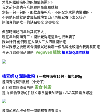
才能夠繼續擁抱你的顏值美麗✨✨
我之前好奇也有吃過膠原蛋白胜肽粉
盒裝一包一包的，那款直接乾吃，不用配水味道也蠻甜的，
不過他有點就是會凝結成塊要自己再把它吞下去又咬碎
這個真的是唯一的缺點😣😣😣😣😣😣
但那時候吃的年齡其實不大 ,
現在年齡開頭有三，開始覺得吃這些也很重要了!!!
我妹妹們 他們現在大學大三大四就開始吃
所以我想之後應該會慢慢試吃看哪一個品牌比較適合我再長期吃
VegiWell 植悅
今天介紹這個品牌是
植素妍Q潤胜肽粉
植素妍 Q 潤胜肽
粉
/
一盒裡面有15包，每包是5g
裡面有Q潤胜肽粉（小分子）
素食 純素
而且這款膠原蛋白是
是由 植物來源的胜肽X 素食營養師研發+ AVA美國素食認證!!!!!!
裡面的核心成分每一個都都有憑有據 ⭐