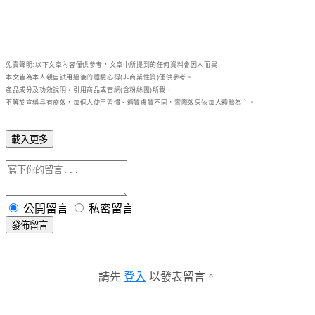
免責聲明:以下文章內容僅供參考，文章中所提到的任何資料會因人而異
本文皆為本人親自試用過後的體驗心得(非商業性質)僅供參考。
產品成分及功效說明，引用商品或官網(含粉絲團)所載，
不等於宣稱具有療效，每個人使用習慣、體質膚質不同，實際效果依每人體驗為主。
載入更多
公開留言
私密留言
發佈留言
請先
登入
以發表留言。