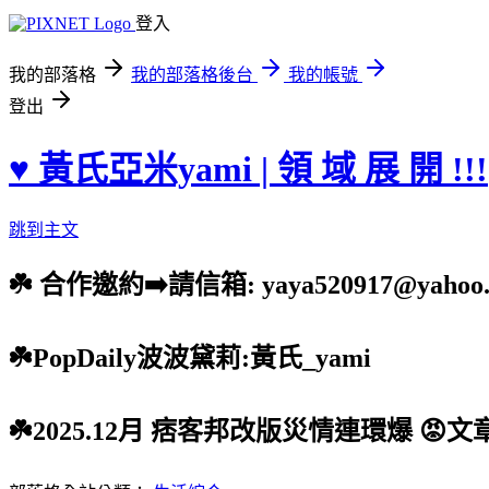
登入
我的部落格
我的部落格後台
我的帳號
登出
♥ 黃氏亞米yami | 領 域 展 開 !!!
跳到主文
☘️ 合作邀約➡️請信箱: yaya520917@yahoo.
☘️PopDaily波波黛莉:黃氏_yami
☘️2025.12月 痞客邦改版災情連環爆 