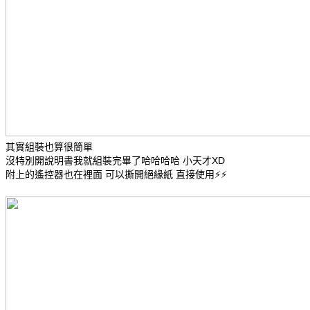
其實組裝也算很簡單
沒特別開說明書我就組裝完畢了哈哈哈哈 小天才XD
附上的遙控器也在裡面 可以撕開絕緣紙 直接使用⚡⚡