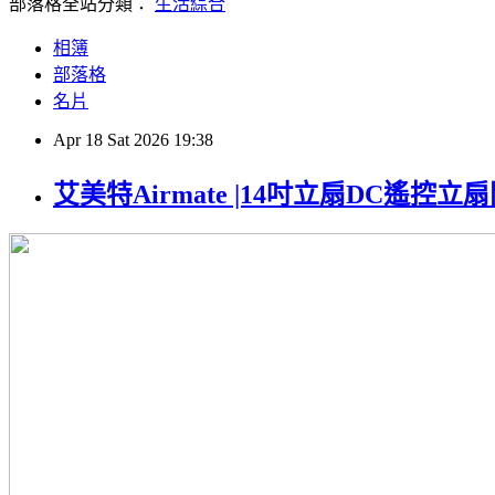
部落格全站分類：
生活綜合
相簿
部落格
名片
Apr
18
Sat
2026
19:38
艾美特Airmate |14吋立扇DC遙控立