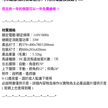
而且有一年的保固可以一年免費維修 !!
---*----*----*----*-----*-----*----*-----*
材質規格
額定電壓/額定頻率：110V/60Hz
總額定消耗電功率：33W
產品尺寸：約379×400x780/1200mm
包裝尺寸：約660x265x420mm
產品重量（毛重）：5.32kg
馬達種類：DC直流馬達扇葉片數：7片
左右擺頭：自動，角度約70°
上下擺頭：手動，俯角約12°；仰角24°
附
件：說明書、遙控器
0-12歲孩童，請於成人監護下使用
必說明書僅供示意，詳細內容物及操作以實物為主必產品圖片僅供示意
( 官網上也查得到喔 
)
---*----*----*----*-----*-----*----*-----*