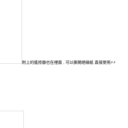
附上的遙控器也在裡面 , 可以撕開絕緣紙 直接使用⚡⚡