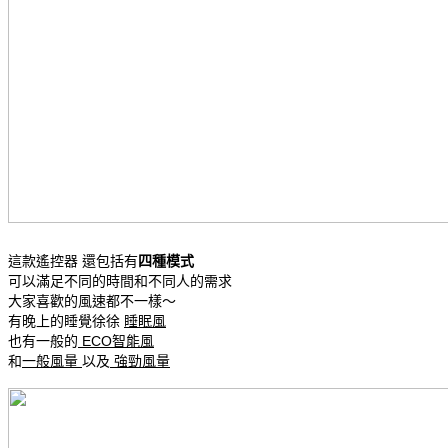
這款遙控器 還包括有
四種模式
可以滿足不同的時間和不同人的需求
大家喜歡的風速都不一樣～
有晚上的睡覺徐徐 
睡眠風
也有一般的
 ECO智能風
和
一般風量 
以及
 強勁風量