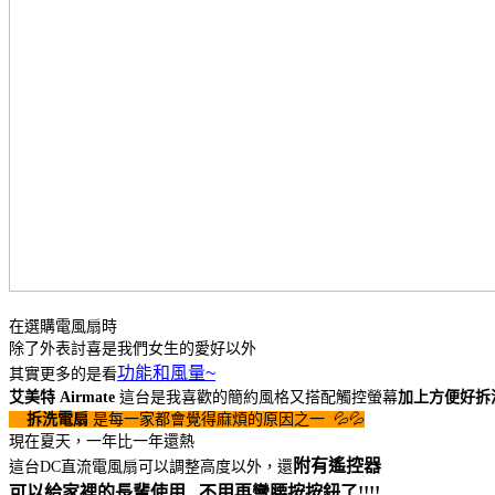
在選購電風扇時
除了外表討喜是我們女生的愛好以外
功能和風量~
其實更多的是看
艾美特 Airmate
這台是我喜歡的簡約風格又搭配觸控螢幕
加上方便好拆
拆洗電扇
是每一家都會覺得麻煩的原因之一 💦💦
現在夏天，一年比一年還熱
附有遙控器
這台DC直流電風扇可以調整高度以外，還
可以給家裡的長輩使用 , 不用再彎腰按按鈕了!!!!