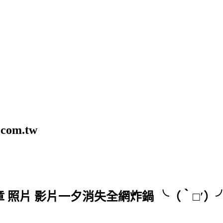
com.tw
文章 照片 影片一夕消失全網炸鍋 ╰（‵□′）