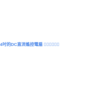
的DC直流遙控電扇 😶‍🌫️😶‍🌫️😶‍🌫️